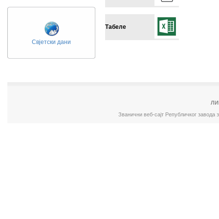
Табеле
Свјетски дани
ЛИ
Званични веб-сајт Републичког завода 