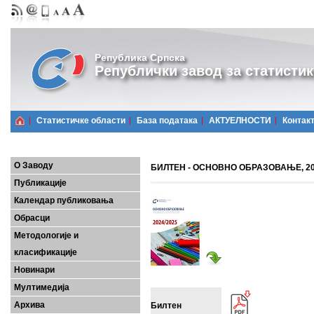
Република Српска
Републички завод за статистик
Статистичке области
Базa података
АКТУЕЛНОСТИ
Контак
О Заводу
БИЛТЕН - ОСНОВНО ОБРАЗОВАЊЕ, 202
Публикације
Календар публиковања
Обрасци
Методологије и
класификације
Новинари
Мултимедија
Архива
Билтен