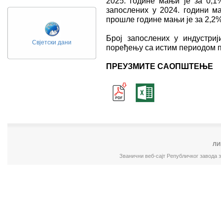
2025. године мањи је за 0,1%
запослених у 2024. години м
прошле године мањи је за 2,2
Број запослених у индустриј
Свјетски дани
поређењу са истим периодом п
ПРЕУЗМИТЕ САОПШТЕЊЕ
ЛИ
Званични веб-сајт Републичког завода 