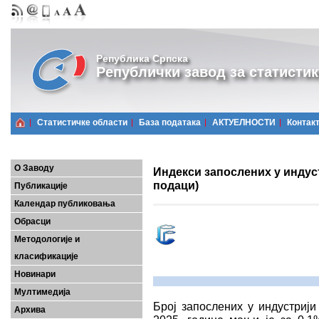
Република Српска
Републички завод за статистик
Статистичке области
Базa података
АКТУЕЛНОСТИ
Контак
О Заводу
Индекси запослених у индуст
подаци)
Публикације
Календар публиковања
Обрасци
Методологије и
класификације
Новинари
Мултимедија
Број запослених у индустрији
Архива