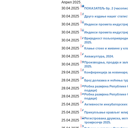
Април 2025.
30.04.2025
ПОКАЗАТЕЉ бр. 2 (часопис
30.04.2025
Друго издање нашег статис
30.04.2025
Индекси промета индустриј
30.04.2025
Индекси промета индустриј
Вриједност пољопривредни
30.04.2025
2025.
30.04.2025
Клање стоке и живине у кла
30.04.2025
Аквакултура, 2024.
Производња, продаја и за
30.04.2025
2025.
29.04.2025
Конференција за новинаре, 
28.04.2025
Број долазака и ноћења тур
Робна размјена Републике С
28.04.2025
подаци)
Робна размјена Републике С
28.04.2025
подаци)
25.04.2025
Активности инкубаторских 
25.04.2025
Прикупљање крављег млије
Регистрована друмска, мот
25.04.2025
тромјесечје 2025.