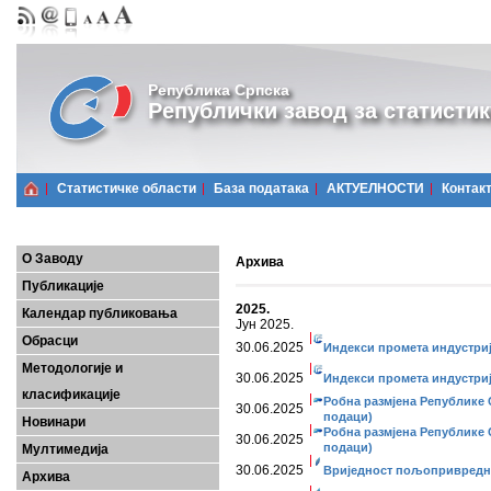
Република Српска
Републички завод за статистик
Статистичке области
Базa података
АКТУЕЛНОСТИ
Контак
О Заводу
Архива
Публикације
2025.
Календар публиковања
Јун 2025.
Обрасци
30.06.2025
Индекси промета индустриј
Методологије и
30.06.2025
Индекси промета индустријe
класификације
Робна размјена Републике С
30.06.2025
подаци)
Новинари
Робна размјена Републике С
30.06.2025
подаци)
Мултимедија
30.06.2025
Вриједност пољопривредних
Архива