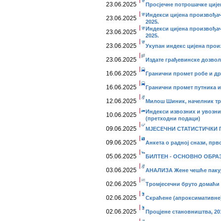
23.06.2025
Просјечне потрошачке цијен
Индекси цијена произвођач
23.06.2025
2025.
Индекси цијена произвођач
23.06.2025
2025.
23.06.2025
Укупан индекс цијена произ
23.06.2025
Издате грађевинске дозволе
16.06.2025
Гранични промет робе и дру
16.06.2025
Гранични промет путника и 
12.06.2025
Милош Шиник, начелник тр
Индекси извозних и увозних
10.06.2025
(претходни подаци)
09.06.2025
МЈЕСЕЧНИ СТАТИСТИЧКИ ПР
09.06.2025
Анкета о радној снази, прво
05.06.2025
БИЛТЕН - ОСНОВНО ОБРАЗО
03.06.2025
АНАЛИЗА Жене чешће паку
02.06.2025
Тромјесечни бруто домаћи 
02.06.2025
Скраћене (апроксимативне)
02.06.2025
Процјене становништва, 201