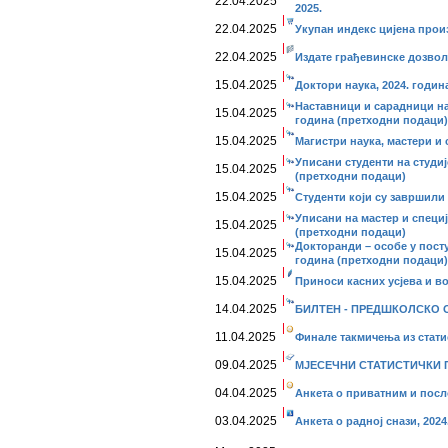
22.04.2025
2025.
22.04.2025
Укупан индекс цијена прои
22.04.2025
Издате грађевинске дозволе
15.04.2025
Доктори наука, 2024. годин
Наставници и сарадници на
15.04.2025
година (претходни подаци)
15.04.2025
Магистри наука, мастери и 
Уписани студенти на студиј
15.04.2025
(претходни подаци)
15.04.2025
Студенти који су завршили 
Уписани на мастер и специј
15.04.2025
(претходни подаци)
Докторанди – особе у посту
15.04.2025
година (претходни подаци)
15.04.2025
Приноси касних усјева и во
14.04.2025
БИЛТЕН - ПРЕДШКОЛСКО О
11.04.2025
Финале такмичења из статис
09.04.2025
МЈЕСЕЧНИ СТАТИСТИЧКИ ПР
04.04.2025
Анкета о приватним и пос
03.04.2025
Анкета о радној снази, 2024