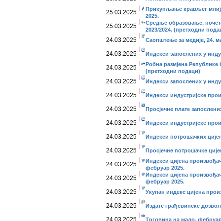
Прикупљање крављег млије
25.03.2025
2025.
Средње образовање, почета
25.03.2025
2023/2024. (претходни пода
24.03.2025
Саопштење за медије, 24. ма
24.03.2025
Индекси запослених у индус
Робна размјена Републике 
24.03.2025
(претходни подаци)
24.03.2025
Индекси запослених у инду
24.03.2025
Индекси индустријске прои
24.03.2025
Просјечне плате запослени
24.03.2025
Индекси индустријске прои
24.03.2025
Индекси потрошачких цијен
24.03.2025
Просјечне потрошачке ције
Индекси цијена произвођач
24.03.2025
фебруар 2025.
Индекси цијена произвођач
24.03.2025
фебруар 2025.
24.03.2025
Укупан индекс цијена прои
24.03.2025
Издате грађевинске дозвол
24.03.2025
Трговина на мало, фебруар