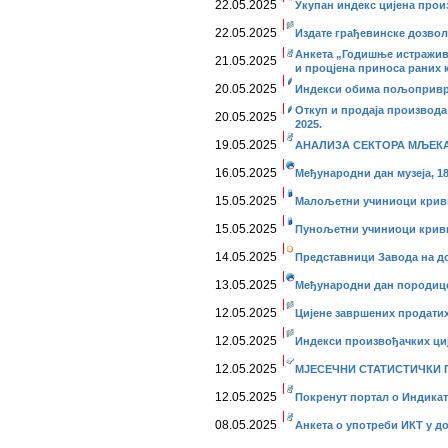
22.05.2025
Укупан индекс цијена прои
22.05.2025
Издате грађевинске дозволе
Анкета „Годишње истражив
21.05.2025
и процјена приноса раних 
20.05.2025
Индекси обима пољопривре
Откуп и продаја производа
20.05.2025
2025.
19.05.2025
АНАЛИЗА СЕКТОРА МЉЕКАРС
16.05.2025
Међународни дан музеја, 18.
15.05.2025
Малољетни учиниоци криви
15.05.2025
Пунољетни учиниоци кривич
14.05.2025
Представници Завода на до
13.05.2025
Међународни дан породице, 
12.05.2025
Цијене завршених продатих 
12.05.2025
Индекси произвођачких ције
12.05.2025
МЈЕСЕЧНИ СТАТИСТИЧКИ ПР
12.05.2025
Покренут портал о Индика
08.05.2025
Анкета о употреби ИКТ у д