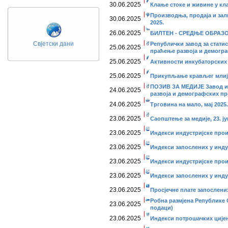
30.06.2025
Клање стоке и живине у кла
Производња, продаја и зал
30.06.2025
2025.
26.06.2025
БИЛТЕН - СРЕДЊЕ ОБРАЗОВ
Свјетски дани
Републички завод за стати
25.06.2025
праћење развоја и демогр
25.06.2025
Активности инкубаторских с
25.06.2025
Прикупљање крављег млије
ПОЗИВ ЗА МЕДИЈЕ Завод и 
24.06.2025
развоја и демографских пр
24.06.2025
Трговина на мало, мај 2025.
23.06.2025
Саопштење за медије, 23. ју
23.06.2025
Индекси индустријске прои
23.06.2025
Индекси запослених у индус
23.06.2025
Индекси индустријске прои
23.06.2025
Индекси запослених у индус
23.06.2025
Просјечне плате запослених
Робна размјена Републике С
23.06.2025
подаци)
23.06.2025
Индекси потрошачких цијена