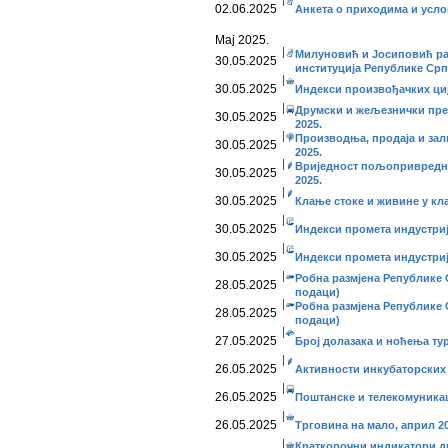
02.06.2025
Анкетa о приходима и усло
Мај 2025.
Милуновић и Јосиповић ра
30.05.2025
институција Републике Срп
30.05.2025
Индекси произвођачких ције
Друмски и жељезнички прево
30.05.2025
2025.
Производња, продаја и за
30.05.2025
2025.
Вриједност пољопривредни
30.05.2025
2025.
30.05.2025
Клање стоке и живине у кл
30.05.2025
Индекси промета индустриј
30.05.2025
Индекси промета индустријe
Робна размјена Републике С
28.05.2025
подаци)
Робна размјена Републике С
28.05.2025
подаци)
27.05.2025
Број долазака и ноћења тур
26.05.2025
Активности инкубаторских 
26.05.2025
Поштанске и телекомуникаци
26.05.2025
Трговина на мало, април 20
Краткорочни индикатори дис