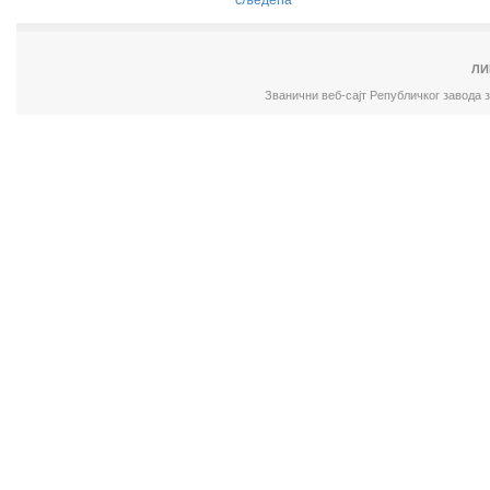
сљедећа
ЛИ
Званични веб-сајт Републичког завода 