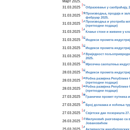
Март 2025.
31.03.2025
Образовање у саобраћају, 2
Производња, продаја и за
31.03.2025
фебруар 2025.
Производња и употреба мл
31.03.2025
(претходни подаци)
31.03.2025
Клање стоке и живине у кл
31.03.2025
Индекси промета индустријe
31.03.2025
Индекси промета индустриј
Вриједност пољопривредни
31.03.2025
2025.
31.03.2025
Мјесечна саопштења индустр
28.03.2025
Индекси промета индустријe
Робна размјена Републике 
28.03.2025
(претходни подаци)
Робна размјена Републике 
28.03.2025
(претходни подаци)
27.03.2025
Гранични промет путника и 
27.03.2025
Број долазака и ноћења тур
27.03.2025
Свјетски дан позоришта 27.
Милуновић разговарао са в
26.03.2025
Јовановићем
25.03.2025
Активности инкубаторских 