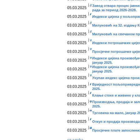
Завод отвара процес јавни
05.03.2025
рада за период 2026-2028.
05.03.2025
Индекси цијена у пољоприв
03.03.2025
Милуновић на 32. издању 
03.03.2025
Милуновић на свечаном пр
03.03.2025
Индекси потрошачких цијена
03.03.2025
Просјечне потрошачке цијен
Индекси цијена произвођач
03.03.2025
јануар 2025.
Индекси цијена произвођач
03.03.2025
јануар 2025.
03.03.2025
Укупан индекс цијена прои
Вриједност пољопривредни
03.03.2025
2025.
03.03.2025
Клање стоке и живине у кла
Производња, продаја и зал
03.03.2025
2025.
03.03.2025
Трговина на мало, јануар 2
03.03.2025
Откуп и продаја производа
03.03.2025
Просјечне плате запослени