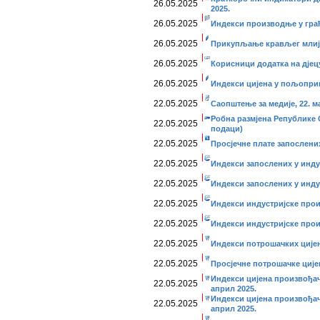
26.05.2025
2025.
26.05.2025
Индекси производње у грађе
26.05.2025
Прикупљање крављег млије
26.05.2025
Корисници додатка на дјецу
26.05.2025
Индекси цијена у пољопривр
22.05.2025
Саопштење за медије, 22. ма
Робна размјена Републике 
22.05.2025
подаци)
22.05.2025
Просјечне плате запослених
22.05.2025
Индекси запослених у инду
22.05.2025
Индекси запослених у индус
22.05.2025
Индекси индустријске прои
22.05.2025
Индекси индустријске прои
22.05.2025
Индекси потрошачких цијен
22.05.2025
Просјечне потрошачке ције
Индекси цијена произвођач
22.05.2025
април 2025.
Индекси цијена произвођач
22.05.2025
април 2025.