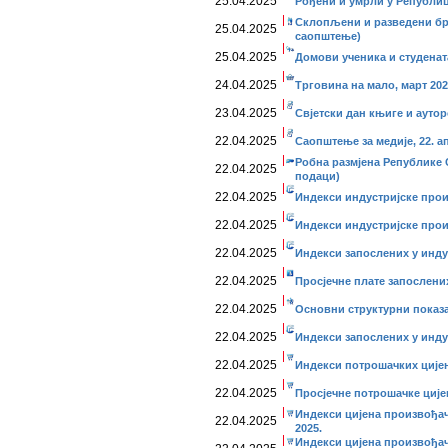
25.04.2025
Рођени и умрли у Републиц
Склопљени и разведени бр
25.04.2025
саопштење)
25.04.2025
Домови ученика и студената
24.04.2025
Трговина на мало, март 202
23.04.2025
Свjeтски дан књиге и аутор
22.04.2025
Саопштење за медије, 22. а
Робна размјена Републике 
22.04.2025
подаци)
22.04.2025
Индекси индустријске прои
22.04.2025
Индекси индустријске прои
22.04.2025
Индекси запослених у инду
22.04.2025
Просјечне плате запослених
22.04.2025
Основни структурни показ
22.04.2025
Индекси запослених у индус
22.04.2025
Индекси потрошачких цијен
22.04.2025
Просјечне потрошачке цијен
Индекси цијена произвођач
22.04.2025
2025.
Индекси цијена произвођач