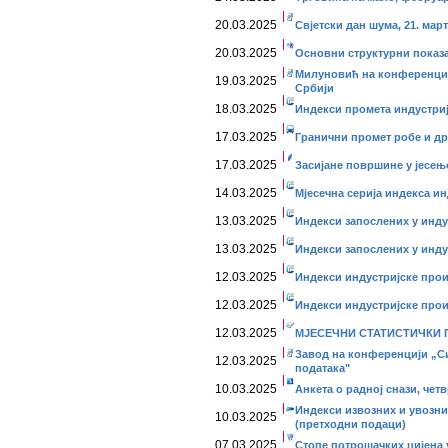
20.03.2025
Свјетски дан шума, 21. март
20.03.2025
Основни структурни показа
Милуновић на конференциј
19.03.2025
Србији
18.03.2025
Индекси промета индустриј
17.03.2025
Гранични промет робе и дру
17.03.2025
Засијане површине у јесењо
14.03.2025
Мјесечна серија индекса ин
13.03.2025
Индекси запослених у инду
13.03.2025
Индекси запослених у индус
12.03.2025
Индекси индустријске прои
12.03.2025
Индекси индустријске прои
12.03.2025
МЈЕСЕЧНИ СТАТИСТИЧКИ ПР
Завод на конференцији „Си
12.03.2025
података"
10.03.2025
Анкета о радној снази, четв
Индекси извозних и увозних
10.03.2025
(претходни подаци)
07.03.2025
Стопе потрошачких цијена 