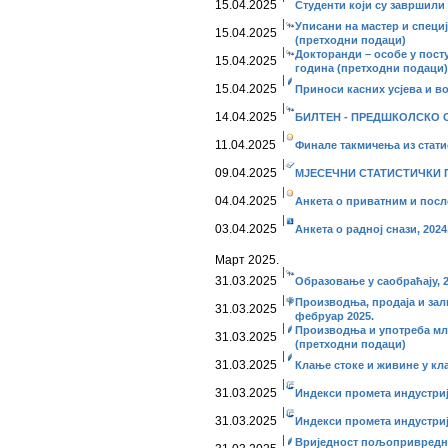
15.04.2025
Студенти који су завршили 
Уписани на мастер и специј
15.04.2025
(претходни подаци)
Докторанди – особе у посту
15.04.2025
година (претходни подаци)
15.04.2025
Приноси касних усјева и во
14.04.2025
БИЛТЕН - ПРЕДШКОЛСКО О
11.04.2025
Финале такмичења из статис
09.04.2025
МЈЕСЕЧНИ СТАТИСТИЧКИ ПР
04.04.2025
Анкета о приватним и пос
03.04.2025
Анкета о радној снази, 2024
Март 2025.
31.03.2025
Образовање у саобраћају, 2
Производња, продаја и за
31.03.2025
фебруар 2025.
Производња и употреба мл
31.03.2025
(претходни подаци)
31.03.2025
Клање стоке и живине у кл
31.03.2025
Индекси промета индустријe
31.03.2025
Индекси промета индустриј
Вриједност пољопривредни