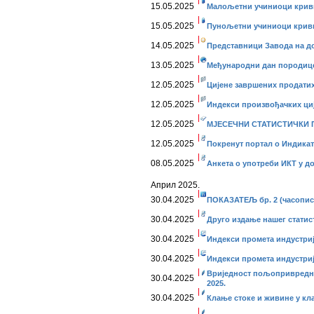
15.05.2025
Малољетни учиниоци криви
15.05.2025
Пунољетни учиниоци кривич
14.05.2025
Представници Завода на до
13.05.2025
Међународни дан породице, 
12.05.2025
Цијене завршених продатих 
12.05.2025
Индекси произвођачких ције
12.05.2025
МЈЕСЕЧНИ СТАТИСТИЧКИ ПР
12.05.2025
Покренут портал о Индика
08.05.2025
Анкета о употреби ИКТ у д
Април 2025.
30.04.2025
ПОКАЗАТЕЉ бр. 2 (часопис
30.04.2025
Друго издање нашег статис
30.04.2025
Индекси промета индустриј
30.04.2025
Индекси промета индустриј
Вриједност пољопривредни
30.04.2025
2025.
30.04.2025
Клање стоке и живине у кла