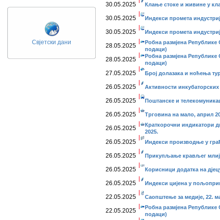
30.05.2025
Клање стоке и живине у кл
30.05.2025
Индекси промета индустриј
30.05.2025
Индекси промета индустријe
Свјетски дани
Робна размјена Републике С
28.05.2025
подаци)
Робна размјена Републике С
28.05.2025
подаци)
27.05.2025
Број долазака и ноћења тур
26.05.2025
Активности инкубаторских 
26.05.2025
Поштанске и телекомуникаци
26.05.2025
Трговина на мало, април 20
Краткорочни индикатори дис
26.05.2025
2025.
26.05.2025
Индекси производње у грађе
26.05.2025
Прикупљање крављег млије
26.05.2025
Корисници додатка на дјецу
26.05.2025
Индекси цијена у пољопривр
22.05.2025
Саопштење за медије, 22. ма
Робна размјена Републике 
22.05.2025
подаци)