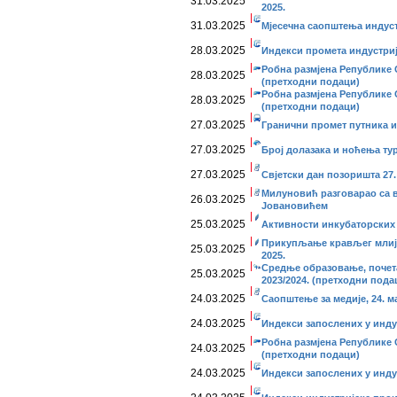
31.03.2025
2025.
31.03.2025
Мјесечна саопштења индустр
28.03.2025
Индекси промета индустријe
Робна размјена Републике 
28.03.2025
(претходни подаци)
Робна размјена Републике 
28.03.2025
(претходни подаци)
27.03.2025
Гранични промет путника и 
27.03.2025
Број долазака и ноћења тур
27.03.2025
Свјетски дан позоришта 27.
Милуновић разговарао са в
26.03.2025
Јовановићем
25.03.2025
Активности инкубаторских 
Прикупљање крављег млије
25.03.2025
2025.
Средње образовање, почета
25.03.2025
2023/2024. (претходни пода
24.03.2025
Саопштење за медије, 24. ма
24.03.2025
Индекси запослених у индус
Робна размјена Републике 
24.03.2025
(претходни подаци)
24.03.2025
Индекси запослених у инду