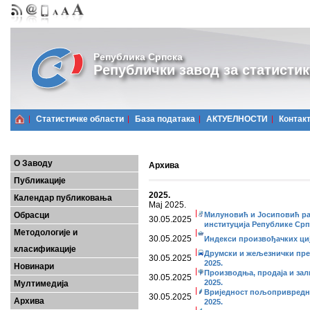
Република Српска
Републички завод за статистик
Статистичке области
Базa података
АКТУЕЛНОСТИ
Контак
О Заводу
Архива
Публикације
2025.
Календар публиковања
Мај 2025.
Обрасци
Милуновић и Јосиповић ра
30.05.2025
институција Републике Срп
Методологије и
30.05.2025
Индекси произвођачких ције
класификације
Друмски и жељезнички прево
30.05.2025
2025.
Новинари
Производња, продаја и за
30.05.2025
2025.
Мултимедија
Вриједност пољопривредни
30.05.2025
Архива
2025.