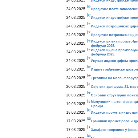
24.03.2025
Индекси индустријске прои
24.03.2025
Просјечне плате запослени
24.03.2025
Индекси индустријске прои
24.03.2025
Индекси потрошачких цијен
24.03.2025
Просјечне потрошачке ције
Индекси цијена произвођач
24.03.2025
фебруар 2025.
Индекси цијена произвођач
24.03.2025
фебруар 2025.
24.03.2025
Укупан индекс цијена прои
24.03.2025
Издате грађевинске дозвол
24.03.2025
Трговина на мало, фебруар
20.03.2025
Свјетски дан шума, 21. март
20.03.2025
Основни структурни показа
Милуновић на конференциј
19.03.2025
Србији
18.03.2025
Индекси промета индустриј
17.03.2025
Гранични промет робе и дру
17.03.2025
Засијане површине у јесењо