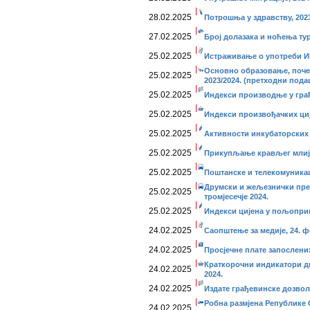
28.02.2025
Потрошња у здрaвству, 202
27.02.2025
Број долазака и ноћења тур
25.02.2025
Истраживање о употреби И
Основно образовање, почет
25.02.2025
2023/2024. (претходни пода
25.02.2025
Индекси производње у грађе
25.02.2025
Индекси произвођачких ције
25.02.2025
Активности инкубаторских с
25.02.2025
Прикупљање крављег млије
25.02.2025
Поштанске и телекомуникаци
Друмски и жељезнички прев
25.02.2025
тромјесечје 2024.
25.02.2025
Индекси цијена у пољопривр
24.02.2025
Саопштење за медије, 24. ф
24.02.2025
Просјечне плате запослених
Краткорочни индикатори ди
24.02.2025
2024.
24.02.2025
Издате грађевинске дозволе
Робна размјена Републике С
24.02.2025