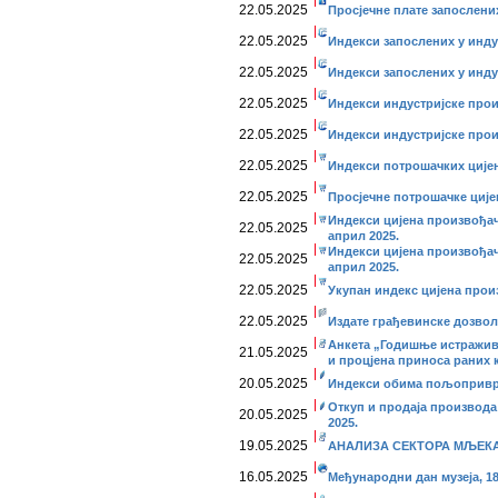
22.05.2025
Просјечне плате запослених
22.05.2025
Индекси запослених у инду
22.05.2025
Индекси запослених у индус
22.05.2025
Индекси индустријске прои
22.05.2025
Индекси индустријске прои
22.05.2025
Индекси потрошачких цијен
22.05.2025
Просјечне потрошачке ције
Индекси цијена произвођач
22.05.2025
април 2025.
Индекси цијена произвођач
22.05.2025
април 2025.
22.05.2025
Укупан индекс цијена прои
22.05.2025
Издате грађевинске дозволе
Анкета „Годишње истражив
21.05.2025
и процјена приноса раних 
20.05.2025
Индекси обима пољопривре
Откуп и продаја производа
20.05.2025
2025.
19.05.2025
АНАЛИЗА СЕКТОРА МЉЕКАРС
16.05.2025
Међународни дан музеја, 18.