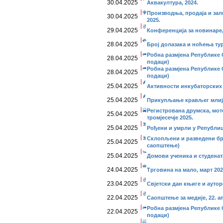
30.04.2025
Аквакултура, 2024.
Производња, продаја и за
30.04.2025
2025.
29.04.2025
Конференција за новинаре, 
28.04.2025
Број долазака и ноћења тур
Робна размјена Републике С
28.04.2025
подаци)
Робна размјена Републике С
28.04.2025
подаци)
25.04.2025
Активности инкубаторских 
25.04.2025
Прикупљање крављег млије
Регистрована друмска, мот
25.04.2025
тромјесечје 2025.
25.04.2025
Рођени и умрли у Републиц
Склопљени и разведени бр
25.04.2025
саопштење)
25.04.2025
Домови ученика и студената
24.04.2025
Трговина на мало, март 202
23.04.2025
Свjeтски дан књиге и аутор
22.04.2025
Саопштење за медије, 22. а
Робна размјена Републике 
22.04.2025
подаци)