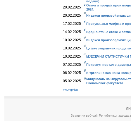
подаци)
Откуп и продаја производа
20.02.2025
2024.
20.02.2025
Индекси произвођачких циј
17.02.2025
Прикупљање млијека и про
14.02.2025
Бројно стање стоке и оств
10.02.2025
Индекси произвођачких ције
10.02.2025
Цијене завршених продатих 
10.02.2025
МЈЕСЕЧНИ СТАТИСТИЧКИ ПР
07.02.2025
Покренут портал о демогр
06.02.2025
Е-трговина као наша нова 
Милуновић на Округлом ст
05.02.2025
Економског факултета
сљедећа
ЛИ
Званични веб-сајт Републичког завода 