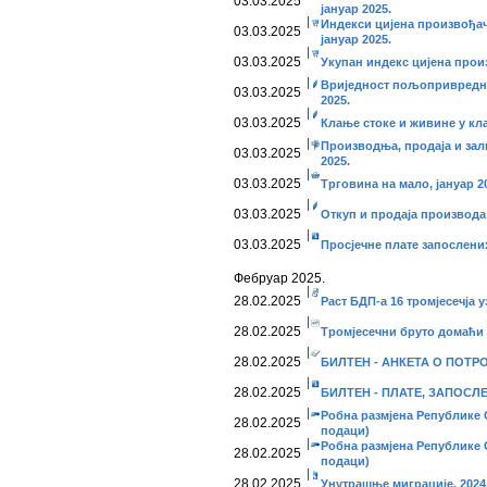
03.03.2025
јануар 2025.
Индекси цијена произвођач
03.03.2025
јануар 2025.
03.03.2025
Укупан индекс цијена прои
Вриједност пољопривредни
03.03.2025
2025.
03.03.2025
Клање стоке и живине у кла
Производња, продаја и зал
03.03.2025
2025.
03.03.2025
Трговина на мало, јануар 2
03.03.2025
Откуп и продаја производа
03.03.2025
Просјечне плате запослени
Фебруар 2025.
28.02.2025
Раст БДП-а 16 тромјесечја 
28.02.2025
Тромјесечни бруто домаћи п
28.02.2025
БИЛТЕН - АНКЕТА О ПОТР
28.02.2025
БИЛТЕН - ПЛАТЕ, ЗАПОСЛ
Робна размјена Републике С
28.02.2025
подаци)
Робна размјена Републике С
28.02.2025
подаци)
28.02.2025
Унутрашње миграције, 2024