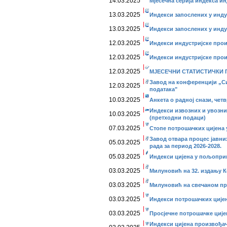
14.03.2025
Мјесечна серија индекса ин
13.03.2025
Индекси запослених у инду
13.03.2025
Индекси запослених у индус
12.03.2025
Индекси индустријске прои
12.03.2025
Индекси индустријске прои
12.03.2025
МЈЕСЕЧНИ СТАТИСТИЧКИ ПР
Завод на конференцији „Си
12.03.2025
података"
10.03.2025
Анкета о радној снази, четв
Индекси извозних и увозних
10.03.2025
(претходни подаци)
07.03.2025
Стопе потрошачких цијена 
Завод отвара процес јавни
05.03.2025
рада за период 2026-2028.
05.03.2025
Индекси цијена у пољоприв
03.03.2025
Милуновић на 32. издању 
03.03.2025
Милуновић на свечаном пр
03.03.2025
Индекси потрошачких цијена
03.03.2025
Просјечне потрошачке цијен
Индекси цијена произвођач