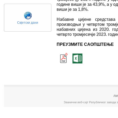
године виши је за 43,9%, a у о
виши је за 1,8%.
Набавне цијене средстава
Свјетски дани
производњи у четвртом тромје
набавних цијена из 2020. го
четврто тромјесечје 2023. годи
ПРЕУЗМИТЕ САОПШТЕЊЕ
ЛИ
Званични веб-сајт Републичког завода 