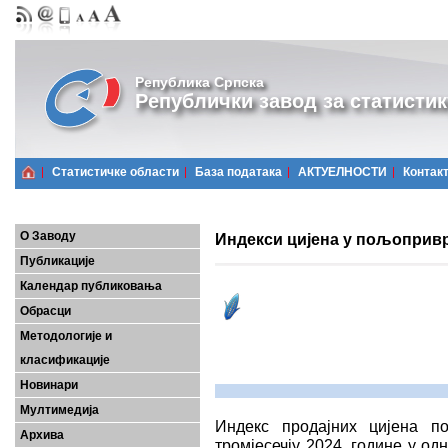
Република Српска
Републички завод за статистик
Статистичке области
Базa података
АКТУЕЛНОСТИ
Контак
О Заводу
Индекси цијена у пољопривре
Публикације
Календар публиковања
Обрасци
Методологије и
класификације
Новинари
Мултимедија
Индекс продајних цијена п
Архива
тромјесечју 2024. године у од