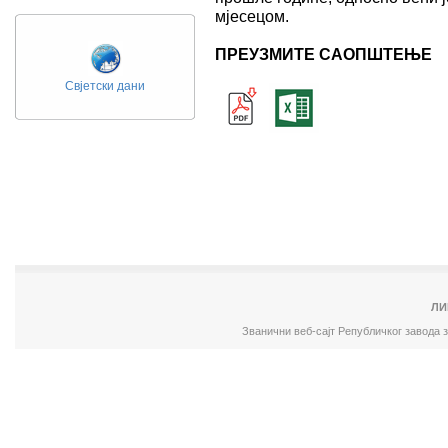
мјесецом.
ПРЕУЗМИТЕ САОПШТЕЊЕ
Свјетски дани
ЛИ
Званични веб-сајт Републичког завода 