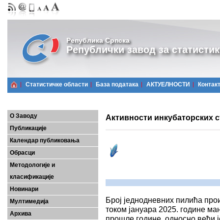
Република Српска
Републички завод за статистик
Статистичке области
Базa података
АКТУЕЛНОСТИ
Контак
О Заводу
Активности инкубаторских ст
Публикације
Календар публиковања
Обрасци
Методологије и
класификације
Новинари
Број једнодневних пилића про
Мултимедија
током јануара 2025. године мањ
Архива
прошле године, односно већи ј