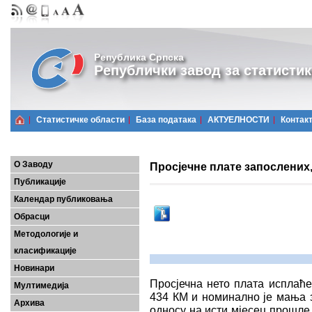
Република Српска
Републички завод за статистик
Статистичке области
Базa података
АКТУЕЛНОСТИ
Контак
О Заводу
Просјечне плате запослених,
Публикације
Календар публиковања
Обрасци
Методологије и
класификације
Новинари
Просјечна нето плата исплаће
Мултимедија
434 КМ и номинално је мања з
Архива
односу на исти мјесец прошле