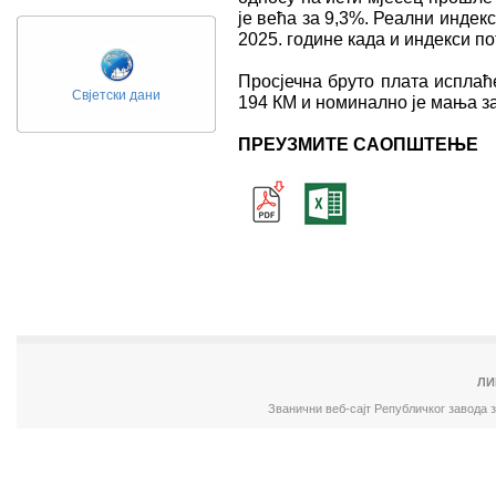
је већа за 9,3%. Реални индек
2025. године када и индекси по
Просјечна бруто плата исплаће
Свјетски дани
194 КМ и номинално је мања за
ПРЕУЗМИТЕ САОПШТЕЊЕ
ЛИ
Званични веб-сајт Републичког завода 