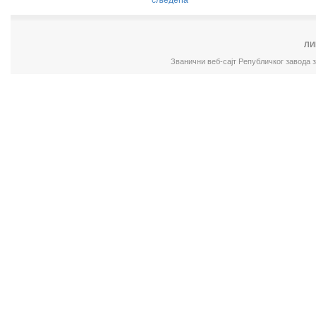
сљедећа
ЛИ
Званични веб-сајт Републичког завода 