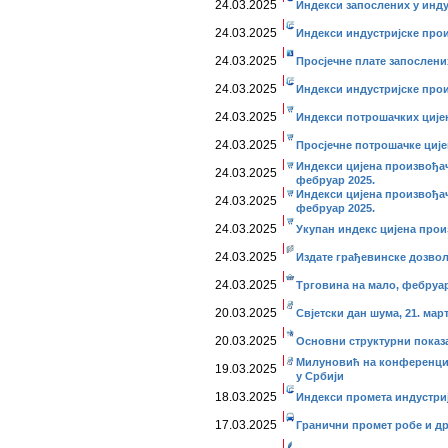
24.03.2025
Индекси запослених у инду
24.03.2025
Индекси индустријске прои
24.03.2025
Просјечне плате запослени
24.03.2025
Индекси индустријске прои
24.03.2025
Индекси потрошачких цијен
24.03.2025
Просјечне потрошачке ције
Индекси цијена произвођа
24.03.2025
фебруар 2025.
Индекси цијена произвођач
24.03.2025
фебруар 2025.
24.03.2025
Укупан индекс цијена прои
24.03.2025
Издате грађевинске дозвол
24.03.2025
Трговина на мало, фебруар
20.03.2025
Свјетски дан шума, 21. март
20.03.2025
Основни структурни показа
Милуновић на конференци
19.03.2025
у Србији
18.03.2025
Индекси промета индустриј
17.03.2025
Гранични промет робе и дру