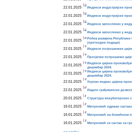
22.01.2025
Индекси индустријске прои
22.01.2025
Индекси индустријске про
22.01.2025
Индекси запослених у инду
22.01.2025
Индекси запослених у инду
Робна размјена Републике 
22.01.2025
(претходни подаци)
22.01.2025
Индекси потрошачких цијен
22.01.2025
Просјечне потрошачке ције
Индекси цијена произвођа
22.01.2025
децембар 2024.
Индекси цијена произвођач
22.01.2025
децембар 2024.
22.01.2025
Укупан индекс цијена прои
22.01.2025
Издате грађевинске дозвол
20.01.2025
Структура инкубаторских ст
16.01.2025
Милуновић одржао састана
16.01.2025
Милуновић на божићном пр
16.01.2025
Милуновић се састао са г