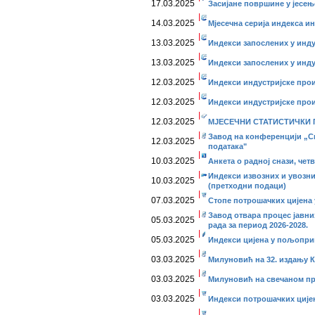
17.03.2025
Засијане површине у јесењо
14.03.2025
Мјесечна серија индекса и
13.03.2025
Индекси запослених у инду
13.03.2025
Индекси запослених у индус
12.03.2025
Индекси индустријске прои
12.03.2025
Индекси индустријске про
12.03.2025
МЈЕСЕЧНИ СТАТИСТИЧКИ ПР
Завод на конференцији „Си
12.03.2025
података"
10.03.2025
Анкета о радној снази, четв
Индекси извозних и увозних
10.03.2025
(претходни подаци)
07.03.2025
Стопе потрошачких цијена 
Завод отвара процес јавн
05.03.2025
рада за период 2026-2028.
05.03.2025
Индекси цијена у пољоприв
03.03.2025
Милуновић на 32. издању 
03.03.2025
Милуновић на свечаном пр
03.03.2025
Индекси потрошачких цијена