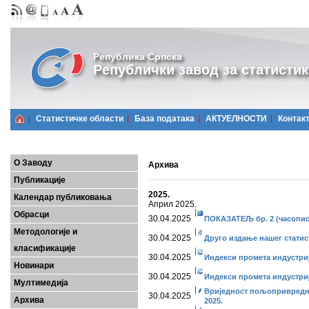
Република Српска
Републички завод за статистик
Статистичке области
Базa података
АКТУЕЛНОСТИ
Контак
О Заводу
Архива
Публикације
2025.
Календар публиковања
Април 2025.
Обрасци
30.04.2025
ПОКАЗАТЕЉ бр. 2 (часопис
Методологије и
30.04.2025
Друго издање нашег статис
класификације
30.04.2025
Индекси промета индустриј
Новинари
30.04.2025
Индекси промета индустриј
Мултимедија
Вриједност пољопривредни
30.04.2025
Архива
2025.