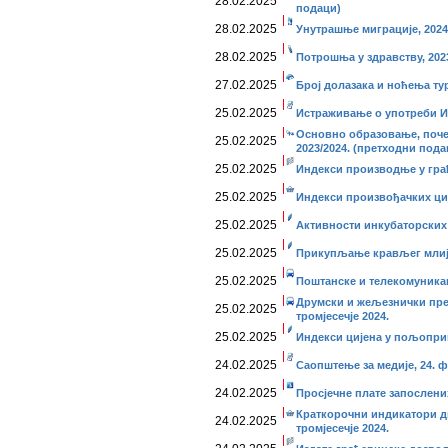
28.02.2025
подаци)
28.02.2025
Унутрашње миграције, 2024
28.02.2025
Потрошња у здрaвству, 202
27.02.2025
Број долазака и ноћења тур
25.02.2025
Истраживање о употреби И
Основно образовање, почет
25.02.2025
2023/2024. (претходни пода
25.02.2025
Индекси производње у грађе
25.02.2025
Индекси произвођачких ције
25.02.2025
Активности инкубаторских 
25.02.2025
Прикупљање крављег млије
25.02.2025
Поштанске и телекомуникаци
Друмски и жељезнички прев
25.02.2025
тромјесечје 2024.
25.02.2025
Индекси цијена у пољопривр
24.02.2025
Саопштење за медије, 24. ф
24.02.2025
Просјечне плате запослених
Краткорочни индикатори ди
24.02.2025
тромјесечје 2024.