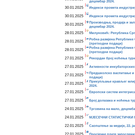
децембар 2024.
30.01.2025
Индекси промета индустриј
30.01.2025
Индекси промета индустриј
Производња, продаја и за
30.01.2025
децембар 2024.
28.01.2025
Милуновић: Република Срп
Робна размјена Републике 
28.01.2025
(претходни подаци)
Робна размјена Републике 
28.01.2025
(претходни подаци)
27.01.2025
Рекордан број ноћења турис
27.01.2025
Активности инкубаторских 
Предшколско васпитање и о
27.01.2025
подаци)
Прикупљање крављег млије
27.01.2025
2024.
27.01.2025
Европски систем интегриса
27.01.2025
Број долазака и ноћења ту
24.01.2025
Трговина на мало, децемба
24.01.2025
МЈЕСЕЧНИ СТАТИСТИЧКИ П
22.01.2025
Саопштење за медије, 22. ја
22.01.2025
Просјечне плате запослени