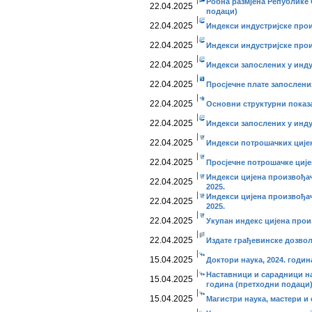
Робна размјена Републике 
22.04.2025
подаци)
22.04.2025
Индекси индустријске прои
22.04.2025
Индекси индустријске про
22.04.2025
Индекси запослених у инду
22.04.2025
Просјечне плате запослених
22.04.2025
Основни структурни показ
22.04.2025
Индекси запослених у инду
22.04.2025
Индекси потрошачких цијен
22.04.2025
Просјечне потрошачке ције
Индекси цијена произвођач
22.04.2025
2025.
Индекси цијена произвођач
22.04.2025
2025.
22.04.2025
Укупан индекс цијена прои
22.04.2025
Издате грађевинске дозволе
15.04.2025
Доктори наука, 2024. годи
Наставници и сарадници на
15.04.2025
година (претходни подаци
15.04.2025
Магистри наука, мастери и 