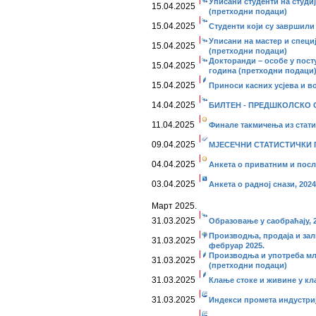
Уписани студенти на студиј
15.04.2025
(претходни подаци)
15.04.2025
Студенти који су завршили 
Уписани на мастер и специј
15.04.2025
(претходни подаци)
Докторанди – особе у пост
15.04.2025
година (претходни подаци
15.04.2025
Приноси касних усјева и во
14.04.2025
БИЛТЕН - ПРЕДШКОЛСКО О
11.04.2025
Финале такмичења из статис
09.04.2025
МЈЕСЕЧНИ СТАТИСТИЧКИ П
04.04.2025
Анкета о приватним и пос
03.04.2025
Анкета о радној снази, 2024
Март 2025.
31.03.2025
Образовање у саобраћају, 2
Производња, продаја и за
31.03.2025
фебруар 2025.
Производња и употреба мл
31.03.2025
(претходни подаци)
31.03.2025
Клање стоке и живине у кл
31.03.2025
Индекси промета индустријe