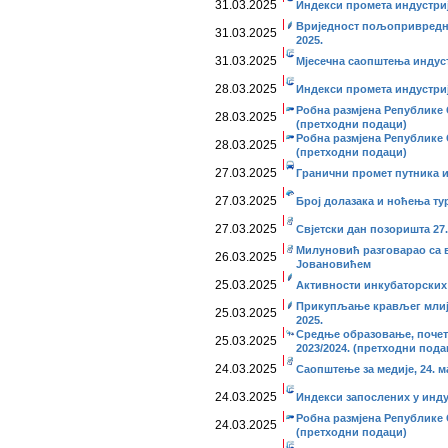
31.03.2025
Индекси промета индустриј
Вриједност пољопривредни
31.03.2025
2025.
31.03.2025
Мјесечна саопштења индуст
28.03.2025
Индекси промета индустриј
Робна размјена Републике 
28.03.2025
(претходни подаци)
Робна размјена Републике 
28.03.2025
(претходни подаци)
27.03.2025
Гранични промет путника и 
27.03.2025
Број долазака и ноћења ту
27.03.2025
Свјетски дан позоришта 27.
Милуновић разговарао са 
26.03.2025
Јовановићем
25.03.2025
Активности инкубаторских 
Прикупљање крављег млиј
25.03.2025
2025.
Средње образовање, почета
25.03.2025
2023/2024. (претходни пода
24.03.2025
Саопштење за медије, 24. м
24.03.2025
Индекси запослених у индус
Робна размјена Републике 
24.03.2025
(претходни подаци)