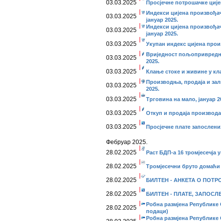
03.03.2025
Просјечне потрошачке цијен
Индекси цијена произвођа
03.03.2025
јануар 2025.
Индекси цијена произвођач
03.03.2025
јануар 2025.
03.03.2025
Укупан индекс цијена прои
Вриједност пољопривредни
03.03.2025
2025.
03.03.2025
Клање стоке и живине у кла
Производња, продаја и за
03.03.2025
2025.
03.03.2025
Трговина на мало, јануар 2
03.03.2025
Откуп и продаја производа
03.03.2025
Просјечне плате запослени
Фебруар 2025.
28.02.2025
Раст БДП-а 16 тромјесечја 
28.02.2025
Тромјесечни бруто домаћи 
28.02.2025
БИЛТЕН - АНКЕТА О ПОТР
28.02.2025
БИЛТЕН - ПЛАТЕ, ЗАПОСЛ
Робна размјена Републике С
28.02.2025
подаци)
Робна размјена Републике С