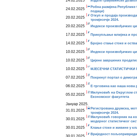
24.02.2025
Издате грађевинске дозволе
Робна размјена Републике 
24.02.2025
подаци)
Откуп и продаја производа
20.02.2025
тромјесечје 2024.
20.02.2025
Индекси произвођачких циј
17.02.2025
Прикупљање млијека и про
14.02.2025
Бројно стање стоке и оств
10.02.2025
Индекси произвођачких ције
10.02.2025
Цијене завршених продатих 
10.02.2025
МЈЕСЕЧНИ СТАТИСТИЧКИ ПР
07.02.2025
Покренут портал о демогр
06.02.2025
Е-трговина као наша нова 
Милуновић на Округлом с
05.02.2025
Економског факултета
Јануар 2025.
Регистрована друмска, мот
31.01.2025
тромјесечје 2024.
Милуновић говорник на ко
30.01.2025
модерног статистичког сис
30.01.2025
Клање стоке и живине у кл
Вриједност пољопривредни
30.01.2025