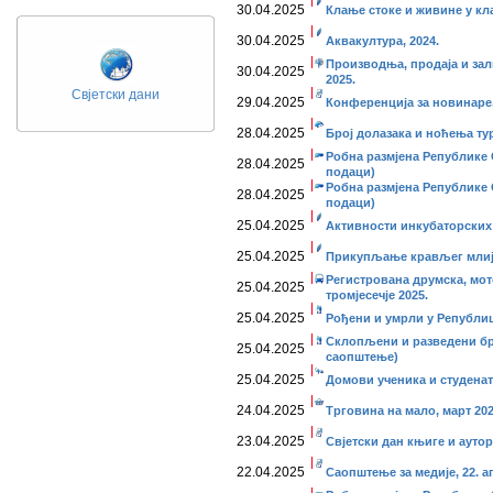
30.04.2025
Клање стоке и живине у кл
30.04.2025
Аквакултура, 2024.
Производња, продаја и за
30.04.2025
2025.
Свјетски дани
29.04.2025
Конференција за новинаре, 
28.04.2025
Број долазака и ноћења тур
Робна размјена Републике С
28.04.2025
подаци)
Робна размјена Републике С
28.04.2025
подаци)
25.04.2025
Активности инкубаторских 
25.04.2025
Прикупљање крављег млије
Регистрована друмска, мот
25.04.2025
тромјесечје 2025.
25.04.2025
Рођени и умрли у Републиц
Склопљени и разведени бр
25.04.2025
саопштење)
25.04.2025
Домови ученика и студенат
24.04.2025
Трговина на мало, март 202
23.04.2025
Свjeтски дан књиге и аутор
22.04.2025
Саопштење за медије, 22. а