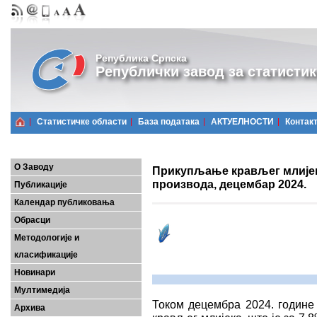
Република Српска
Републички завод за статистик
Статистичке области
Базa података
АКТУЕЛНОСТИ
Контак
О Заводу
Прикупљање крављег млијек
производа, децембар 2024.
Публикације
Календар публиковања
Обрасци
Методологије и
класификације
Новинари
Мултимедија
Током децембра 2024. године 
Архива