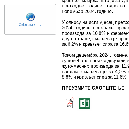
крављег млијека, што је за 7,
претходне године, односно
новембар 2024. године.
У односу на исти мјесец прет
Свјетски дани
2024. године повећале прои
производа за 10,8% и фермент
друге стране, смањена је про
за 6,2% и крављег сира за 16,
Током децембра 2024. године,
су повећале производњу млије
жуто-масних производа за 11
павлаке смањена је за 4,0%,
8,8% и крављег сира за 11,6%.
ПРЕУЗМИТЕ САОПШТЕЊЕ