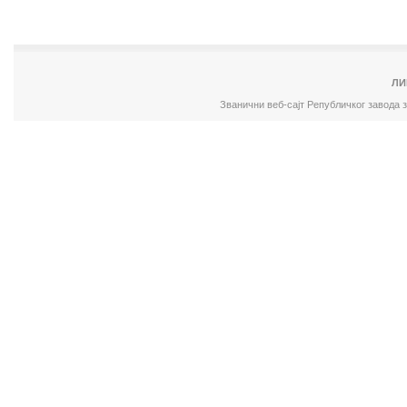
ЛИ
Званични веб-сајт Републичког завода 