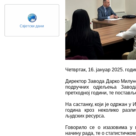
Свјетски дани
Четвртак, 16. јануар 2025. годи
Директор Завода Дарко Милуно
подручних одјељења Завода
претходној години, те постављ
На састанку, који је одржан у
година кроз неколико разл
људских ресурса.
Говорило се о изазовима у п
начину рада, те о статистичко