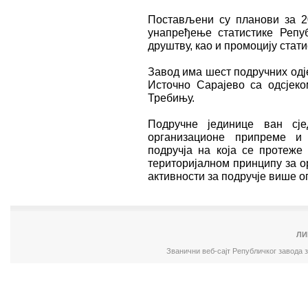
Постављени су планови за 20
унапређење статистике Репу
друштву, као и промоцију стат
Завод има шест подручних одј
Источно Сарајево са одсјек
Требињу.
Подручне јединице ван сј
организационе припреме и 
подручја на која се протеже
територијалном принципу за о
активности за подручје више о
ЛИ
Званични веб-сајт Републичког завода 