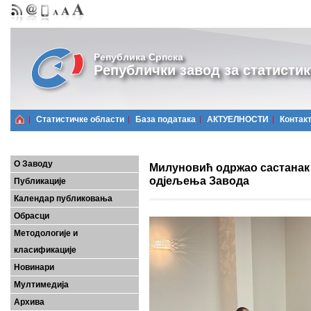
Република Српска
Републички завод за статистик
Статистичке области
Базa података
АКТУЕЛНОСТИ
Контак
О Заводу
Милуновић одржао састанак
одјељења Завода
Публикације
Календар публиковања
Обрасци
Методологије и
класификације
Новинари
Мултимедија
Архива