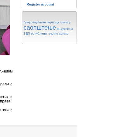
Register account
број
републике
периоду
српској
саопштење
индустрија
БДП
републици
године
српске
Љубишом
арали о
нских и
управа.
штина и