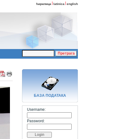
ћирилица
latinica
english
БАЗA ПОДАТАКА
Username:
Password: