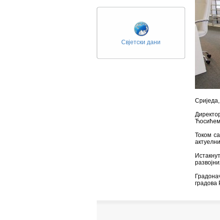
Свјетски дани
Сриједа,
Директо
Ћосићем
Током са
актуелни
Истакну
развојни
Градонач
градова 