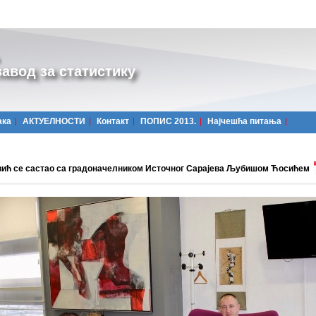
авод за статистику
ака
АКТУЕЛНОСТИ
Контакт
ПОПИС 2013.
Најчешћa питања
ић се састао са градоначелником Источног Сарајева Љубишом Ћосићем