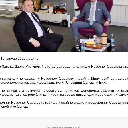
 15. јануар 2025. године
р Завода Дарко Милуновић састао са градоначелником Источног Сарајева 
.
станка који је одржан у Источном Сарајеву, Ћосић и Милуновић су разгов
м економским темама и дешавањима у Републици Српској и БиХ.
т је значај статистичких показатеља приликом доношења различитих пла
х докумената, од републичког нивоа, па све до нивоа јединица локалних само
елник Источног Сарајева Љубиша Ћосић је уједно и предсједник Савеза оп
Републике Српске.