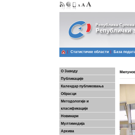
Република Српска
Републички з
Статистичке области
Базa подат
О Заводу
Милунов
Публикације
Календар публиковања
Обрасци
Методологије и
класификације
Новинари
Мултимедија
Архива