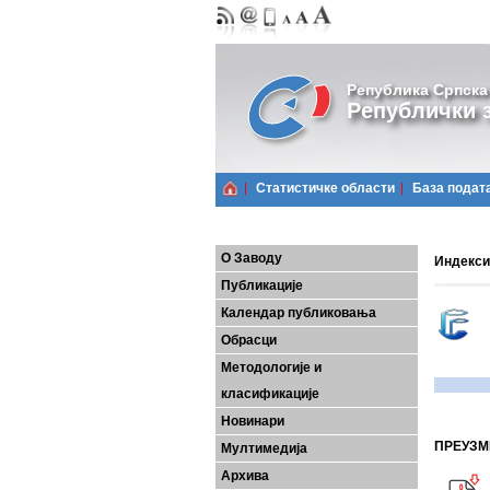
Република Српска
Републички з
Статистичке области
Базa подат
О Заводу
Индекси
Публикације
Календар публиковања
Обрасци
Методологије и
класификације
Новинари
ПРЕУЗМ
Мултимедија
Архива