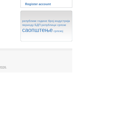
Register account
републике
године
број
индустрија
периоду
БДП
републици
српске
саопштење
српској
2026.