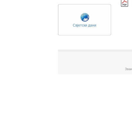
Свјетски дани
Зван