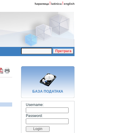
ћирилица
latinica
english
БАЗA ПОДАТАКА
Username:
Password: