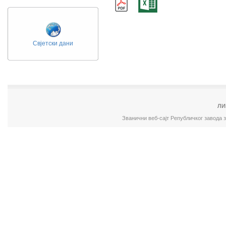
Свјетски дани
ЛИ
Званични веб-сајт Републичког завода 