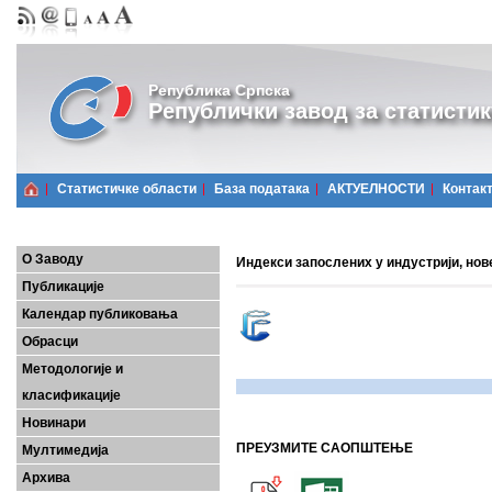
Република Српска
Републички завод за статистик
Статистичке области
Базa података
АКТУЕЛНОСТИ
Контак
О Заводу
Индекси запослених у индустрији, нов
Публикације
Календар публиковања
Обрасци
Методологије и
класификације
Новинари
ПРЕУЗМИТЕ САОПШТЕЊЕ
Мултимедија
Архива