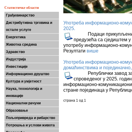
Статистичке области
Грађевинарство
Употреба информационо-комун
Дистрибутивна трговина и
2025.
остале услуге
Подаци прикупљени ов
Енергетика
предузећа са сједиштем у
Животна средина
употребу информационо-комуни
Резултати
више
Здравство
Индустрија
Употреба информационо-комун
Инвестиције
домаћинствима и појединачно,
Републички завод за ст
Информационо друштво
спроведеног у 2025. годин
Култура и умјетност
информационо-комуникационих
Наука, технологија и
стране појединаца у Републиц
иновације
страна 1 од 1
Национални рачуни
Образовање
Пољопривреда и рибарство
Потрошња и услови живота