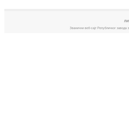
ЛИ
Званични веб-сајт Републичког завода 