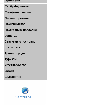
Правосуђе
Саобраћај и везе
Социјална заштита
Спољна трговина
Становништво
Статистички пословни
регистар
Структурне пословне
статистике
Тржиште рада
Туризам
Угоститељство
Цијене
Шумарство
Свјетски дани