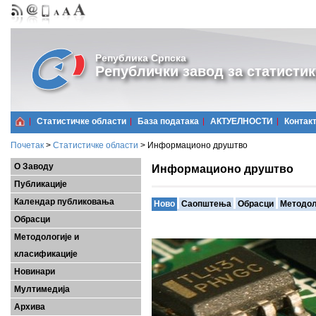
Република Српска
Републички завод за статистик
Статистичке области
Базa података
АКТУЕЛНОСТИ
Контак
Почетак
>
Статистичке области
>
Информационо друштво
О Заводу
Информационо друштво
Публикације
Календар публиковања
Ново
Саопштења
Обрасци
Методол
Обрасци
Методологије и
класификације
Новинари
Мултимедија
Архива