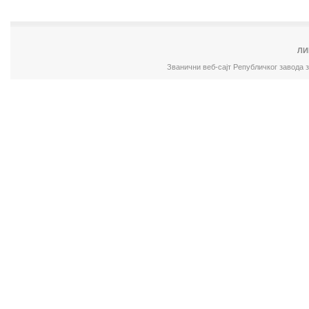
ЛИ
Званични веб-сајт Републичког завода 