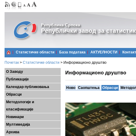
Република Српска
Републички завод за статистик
Статистичке области
Базa података
АКТУЕЛНОСТИ
Контак
Почетак
>
Статистичке области
>
Информационо друштво
О Заводу
Информационо друштво
Публикације
Календар публиковања
Ново
Саопштења
Обрасци
Методол
Обрасци
Методологије и
класификације
Новинари
Мултимедија
Архива