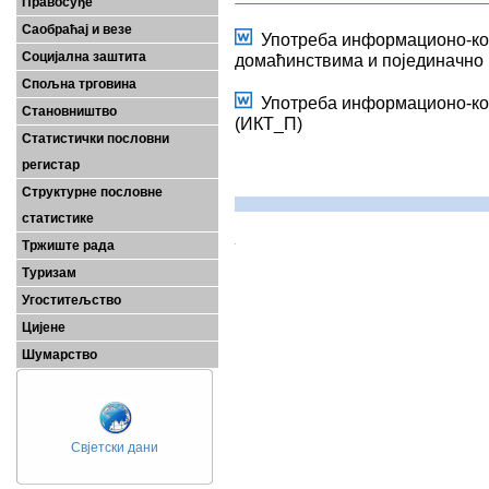
Правосуђе
Саобраћај и везе
Употреба информационо-ком
Социјална заштита
домаћинствима и појединачно
Спољна трговина
Употреба информационо-ко
Становништво
(ИКТ_П)
Статистички пословни
регистар
Структурне пословне
статистике
Тржиште рада
Туризам
Угоститељство
Цијене
Шумарство
Свјетски дани