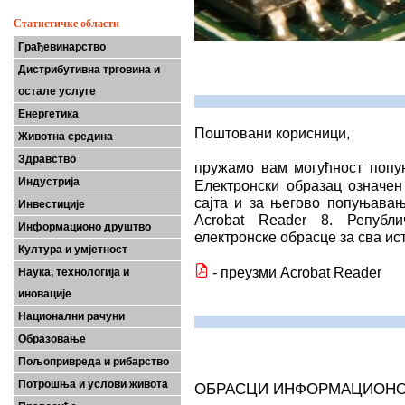
Статистичке области
Грађевинарство
Дистрибутивна трговина и
остале услуге
Енергетика
Поштовани корисници,
Животна средина
Здравство
пружамо вам могућност попу
Индустрија
Електронски образац означе
сајта и за његово попуњавањ
Инвестиције
Acrobat Reader 8. Републ
Информационо друштво
електронске обрасце за сва и
Култура и умјетност
- преузми Acrobat Reader
Наука, технологија и
иновације
Национални рачуни
Образовање
Пољопривреда и рибарство
Потрошња и услови живота
ОБРАСЦИ ИНФОРМАЦИОНО