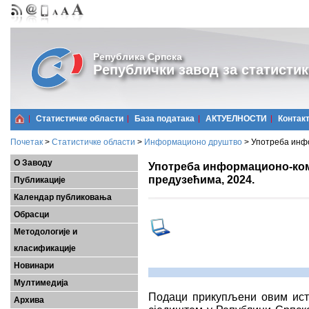
Република Српска
Републички завод за статистик
Статистичке области
Базa података
АКТУЕЛНОСТИ
Контак
Почетак
>
Статистичке области
>
Информационо друштво
>
Употреба инфо
О Заводу
Употреба информационо-ком
предузећима, 2024.
Публикације
Календар публиковања
Обрасци
Методологије и
класификације
Новинари
Мултимедија
Подаци прикупљени овим ист
Архива