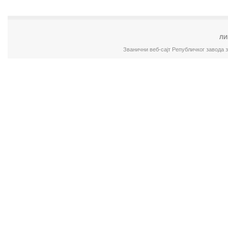
ЛИ
Званични веб-сајт Републичког завода 