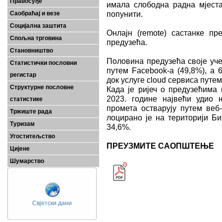
Правосуђе
имала слободна радна мјеста
попунити.
Саобраћај и везе
Социјална заштита
Oнлајн (remote) састанке пр
Спољна трговина
предузећа.
Становништво
Половина предузећа своје уч
Статистички пословни
путем Facebook-a (49,8%), а 
регистар
док услуге cloud сервиса путе
Структурне пословне
Када је ријеч о предузећима 
2023. године највећи удио 
статистике
промета остварују путем веб-
Тржиште рада
лоцирано је на територији Б
Туризам
34,6%.
Угоститељство
ПРЕУЗМИТЕ САОПШТЕЊЕ
Цијене
Шумарство
Свјетски дани