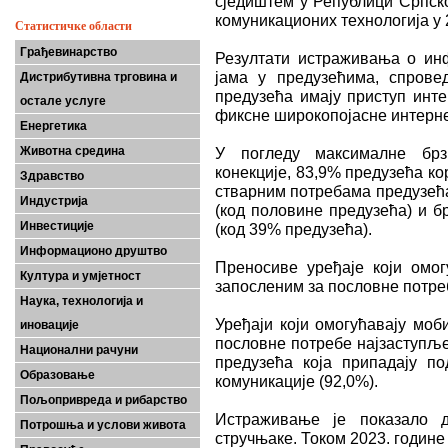
сједиштем у Републици Српск
комуникационих технологија у 
Статистичке области
Грађевинарство
Резултати истраживања о ин
јама у предузећима, спровед
Дистрибутивна трговина и
предузећа имају приступ инте
остале услуге
фиксне широкопојасне интерне
Енергетика
Животна средина
У погледу максималне брз
конекције, 83,9% предузећа кор
Здравство
стварним потребама предузећа.
Индустрија
(код половине предузећа) и б
Инвестиције
(код 39% предузећа).
Информационо друштво
Преносиве уређаје који омог
Култура и умјетност
запосленим за пословне потреб
Наука, технологија и
Уређаји који омогућавају моб
иновације
пословне потребе најзаступље
Национални рачуни
предузећа која припадају по
Образовање
комуникације (92,0%).
Пољопривреда и рибарство
Истраживање је показало 
Потрошња и услови живота
стручњаке. Током 2023. године