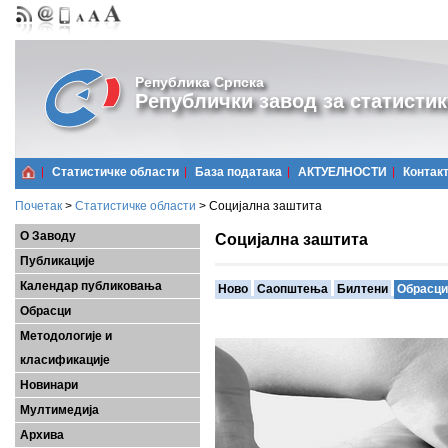
Република Српска
Републички завод за статистик
Статистичке области
Базa података
АКТУЕЛНОСТИ
Контак
Почетак
>
Статистичке области
>
Социјална заштита
О Заводу
Социјална заштита
Публикације
Календар публиковања
Ново
Саопштења
Билтени
Обрасци
Обрасци
Методологије и
класификације
Новинари
Мултимедија
Архива