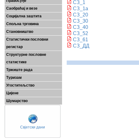
Правосуђе
СЗ_1
СЗ_1а
Саобраћај и везе
СЗ_20
Социјална заштита
СЗ_30
Спољна трговина
СЗ_40
Становништво
СЗ_52
СЗ_61
Статистички пословни
СЗ_ДД
регистар
Структурне пословне
статистике
Тржиште рада
Туризам
Угоститељство
Цијене
Шумарство
Свјетски дани