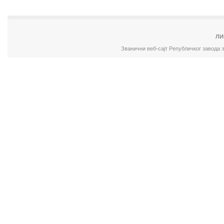
ЛИ
Званични веб-сајт Републичког завода 