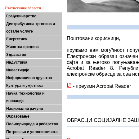
Статистичке области
Грађевинарство
Дистрибутивна трговина и
остале услуге
Поштовани корисници,
Енергетика
Животна средина
пружамо вам могућност попу
Здравство
Електронски образац означе
сајта и за његово попуњавањ
Индустрија
Acrobat Reader 8. Републ
Инвестиције
електронске обрасце за сва и
Информационо друштво
- преузми Acrobat Reader
Култура и умјетност
Наука, технологија и
иновације
Национални рачуни
Образовање
ОБРАСЦИ СОЦИЈАЛНЕ ЗАШ
Пољопривреда и рибарство
Потрошња и услови живота