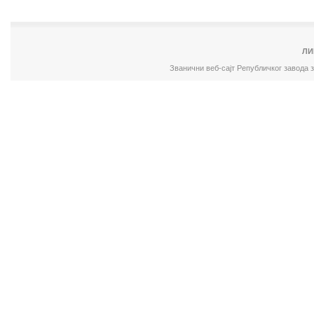
ЛИ
Званични веб-сајт Републичког завода 