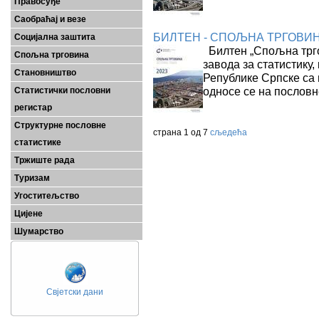
Правосуђе
Саобраћај и везе
БИЛТЕН - СПОЉНА ТРГОВИНА
Социјална заштита
Билтен „Спољна трго
Спољна трговина
завода за статистику,
Становништво
Републике Српске са 
односе се на пословн
Статистички пословни
регистар
Структурне пословне
страна 1 од 7
сљедећа
статистике
Тржиште рада
Туризам
Угоститељство
Цијене
Шумарство
Свјетски дани