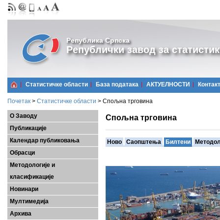
Република Српска
Републички завод за статистик
Статистичке области
Базa података
АКТУЕЛНОСТИ
Контак
Почетак
>
Статистичке области
>
Спољна трговина
О Заводу
Спољна трговина
Публикације
Календар публиковања
Ново
Саопштења
Билтени
Методол
Обрасци
Методологије и
класификације
Новинари
Мултимедија
Архива