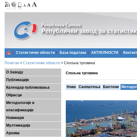
Република Српска
Републички завод за статистик
Статистичке области
Базa података
АКТУЕЛНОСТИ
Контак
Почетак
>
Статистичке области
>
Спољна трговина
О Заводу
Спољна трговина
Публикације
Ново
Саопштења
Билтени
Методол
Календар публиковања
Обрасци
Методологије и
класификације
Новинари
Мултимедија
Архива