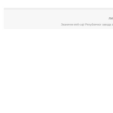
ЛИ
Званични веб-сајт Републичког завода 