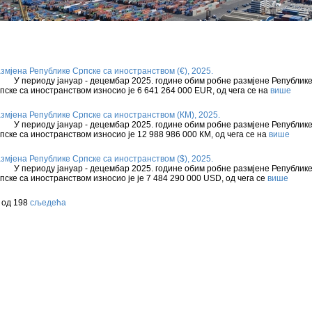
змјена Републике Српске са иностранством (€), 2025.
периоду јануар - децембар 2025. године обим робне размјене Републик
пске са иностранством износио је 6 641 264 000 ЕUR, од чега се на
више
змјена Републике Српске са иностранством (КМ), 2025.
периоду јануар - децембар 2025. године обим робне размјене Републик
пске са иностранством износио је 12 988 986 000 КМ, од чега се на
више
змјена Републике Српске са иностранством ($), 2025.
периоду јануар - децембар 2025. године обим робне размјене Републик
пске са иностранством износио је је 7 484 290 000 USD, од чега се
више
 од 198
сљедећа