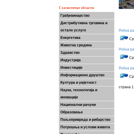
Статистичке области
Грађевинарство
Дистрибутивна трговина и
остале услуге
Робна ра
У 
Енергетика
Ср
Животна средина
Робна ра
Здравство
У 
Ср
Индустрија
Инвестиције
Робна ра
У 
Информационо друштво
Ср
Култура и умјетност
страна 1
Наука, технологија и
иновације
Национални рачуни
Образовање
Пољопривреда и рибарство
Потрошња и услови живота