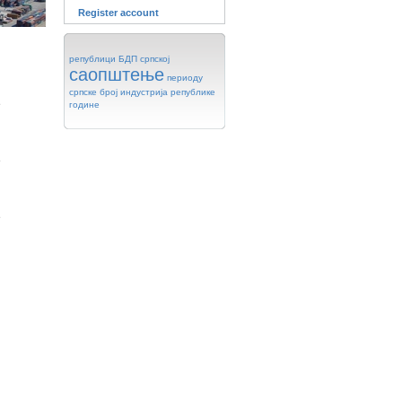
Register account
републици
БДП
српској
саопштење
периоду
српске
број
индустрија
републике
е
године
е
е