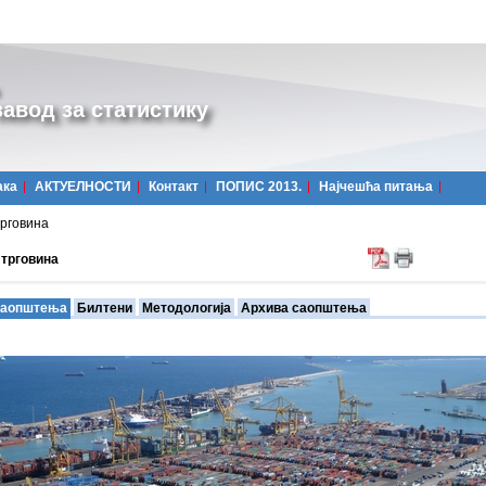
авод за статистику
ака
АКТУЕЛНОСТИ
Контакт
ПОПИС 2013.
Најчешћa питања
рговина
трговина
аопштења
Билтени
Методологија
Архива саопштења