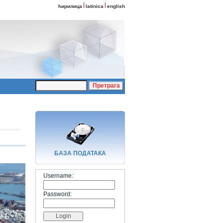
ћирилица
latinica
english
БАЗA ПОДАТАКА
Username:
Password: