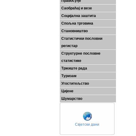
Правосуђе
Саобраћај и везе
Социјална заштита
Спољна трговина
Становништво
Статистички пословни
регистар
Структурне пословне
статистике
Тржиште рада
Туризам
Угоститељство
Цијене
Шумарство
Свјетски дани