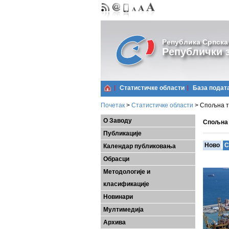
Република Српска
Републички з
Статистичке области
Базa подат
Почетак
>
Статистичке области
>
Спољна т
О Заводу
Спољна 
Публикације
Ново
С
Календар публиковања
Обрасци
Методологије и
класификације
Новинари
Мултимедија
Архива