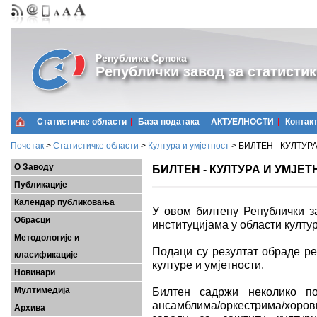
Република Српска
Републички завод за статистик
Статистичке области
Базa података
АКТУЕЛНОСТИ
Контак
Почетак
>
Статистичке области
>
Култура и умјетност
>
БИЛТЕН - КУЛТУРА
О Заводу
БИЛТЕН - КУЛТУРА И УМЈЕТН
Публикације
Календар публиковања
У овом билтену Републички за
Обрасци
институцијама у области култур
Методологије и
Подаци су резултат обраде ре
класификације
културе и умјетности.
Новинари
Мултимедија
Билтен садржи неколико п
ансамблима/оркестрима/хорови
Архива