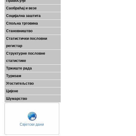
Правосуђе
Саобраћај и везе
Социјална заштита
Спољна трговина
Становништво
Статистички пословни
регистар
Структурне пословне
статистике
Тржиште рада
Туризам
Угоститељство
Цијене
Шумарство
Свјетски дани