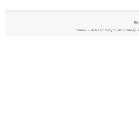
ЛИ
Званични веб-сајт Републичког завода 