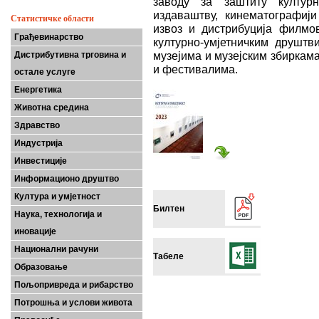
заводу за заштиту културн
издаваштву, кинематографији 
Статистичке области
извоз и дистрибуција филмов
Грађевинарство
културно-умјетничким друштв
музејима и музејским збиркам
Дистрибутивна трговина и
и фестивалима.
остале услуге
Енергетика
Животна средина
Здравство
Индустрија
Инвестиције
Информационо друштво
Култура и умјетност
Билтен
Наука, технологија и
иновације
Национални рачуни
Табеле
Образовање
Пољопривреда и рибарство
Потрошња и услови живота