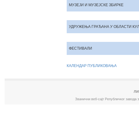
МУЗЕЈИ И МУЗЕЈСКЕ ЗБИРКЕ
УДРУЖЕЊА ГРАЂАНА У ОБЛАСТИ КУ
ФЕСТИВАЛИ
КАЛЕНДАР ПУБЛИКОВАЊА
ЛИ
Званични веб-сајт Републичког завода 