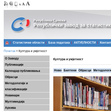
Република Српска
Републички завод за статистик
Статистичке области
Базa података
АКТУЕЛНОСТИ
Контак
Почетак
>
Култура и умјетност
О Заводу
Култура и умјетност
Публикације
Ново
Билтени
Обрасци
Методологи
Календар публиковања
Обрасци
Методологије и
класификације
Новинари
Мултимедија
Архива