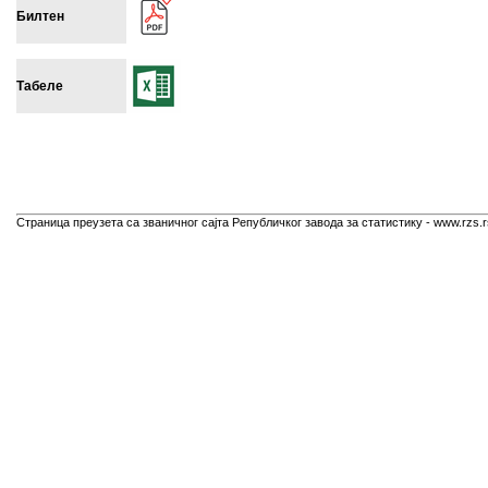
Билтен
Табеле
Страница преузета са званичног сајта Републичког завода за статистику - www.rzs.r