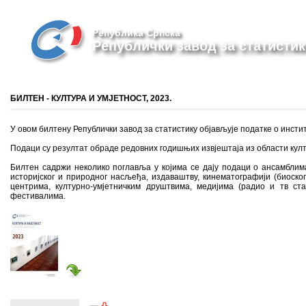
Република Српска
Републички завод за статистик
БИЛТЕН - КУЛТУРА И УМЈЕТНОСТ, 2023.
У овом билтену Републички завод за статистику објављује податке о инстит
Подаци су резултат обраде редовних годишњих извјештаја из области култ
Билтен садржи неколико поглавља у којима се дају подаци о ансамблима
историјског и природног насљеђа, издаваштву, кинематографији (биоско
центрима, културно-умјетничким друштвима, медијима (радио и тв ст
фестивалима.