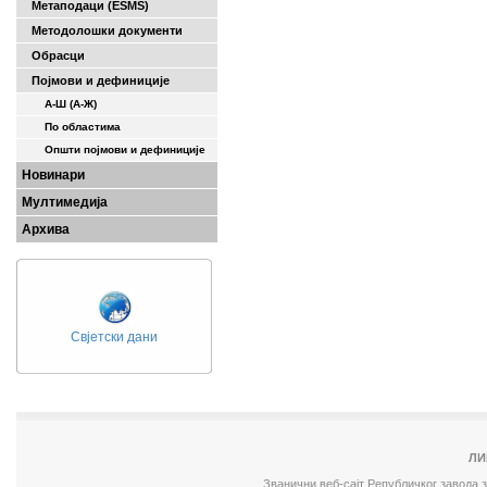
Метаподаци (ESMS)
Методолошки документи
Обрасци
Појмови и дефиниције
А-Ш (A-Ж)
По областима
Општи појмови и дефиниције
Новинари
Мултимедија
Архива
Свјетски дани
ЛИ
Званични веб-сајт Републичког завода 