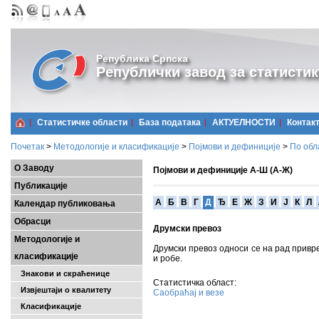
Република Српска
Републички завод за статистик
Статистичке области
Базa података
АКТУЕЛНОСТИ
Контак
Почетак
>
Методологије и класификације
>
Појмови и дефиниције
>
По обл
О Заводу
Појмови и дефиниције А-Ш (А-Ж)
Публикације
A
Б
В
Г
Д
Ђ
Е
Ж
З
И
Ј
К
Л
Календар публиковања
Обрасци
Друмски превоз
Методологије и
Друмски превоз односи се на рад привре
класификације
и робе.
Знакови и скраћенице
Статистичка област:
Извјештаји о квалитету
Саобраћај и везе
Класификације