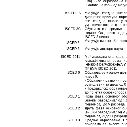
Овај ниво образовања с
школовања као и од могу
ISCED 3А
Укључује средње школ
директног приступа нар
све средње школе у ч
умјетничке школе, вјерск
ISCED 3C
Обухвата све средње ст
године. Овај ниво води
ISCED-3 нивоа.
Укључује високо образова
ISCED 5
ISCED 6
Укључује докторе наука
ISCED-2011
Међународна стандардна
класификовани према ни
НИВОИ ОБРАЗОВАЊА У
ПРЕМА ISCED-2011
ISCED 0
Образовање у раном дјети
нивоу 0:
- Образовни развојни про
осмишљени за дјецу од 0 
- Предшколско образовањ
до почетка основног обр
ISCED 1
Прва фаза основног об
„нижим разредима" од I д
године од I до V разреда
ISCED 2
Друга фаза основног об
„вишим разредима" од V д
године од VI до IX разре
ISCED 3
Средње образовање. Пр
припрема за високо об