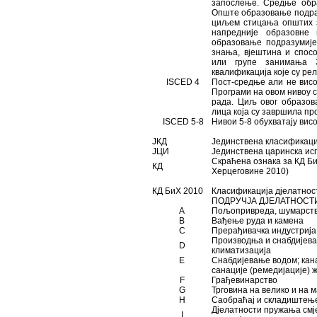
запослење. Средње обр
Опште образовање подра
циљем стицања општих з
напредније образовне
образовање подразумиј
знања, вјештина и спос
или групе занимања 
квалификација које су р
ISCED 4
Пост-средње али не вис
Програми на овом нивоу 
рада. Циљ овог образов
лица која су завршила пр
ISCED 5-8
Нивои 5-8 обухватају вис
ЈКД
Јединствена класификац
ЈЦИ
Јединствена царинска и
Скраћена ознака за КД Б
КД
Херцеговине 2010)
КД БиХ 2010
Класификација дјелатнос
ПОДРУЧЈА ДЈЕЛАТНОСТИ
А
Пољопривреда, шумарств
B
Вађење руда и камена
C
Прерађивачка индустриј
Производња и снабдијева
D
климатизација
E
Снабдијевање водом; кан
санације (ремедијације)
F
Грађевинарство
G
Трговина на велико и на
H
Саобраћај и складиште
Дјелатности пружања смј
I