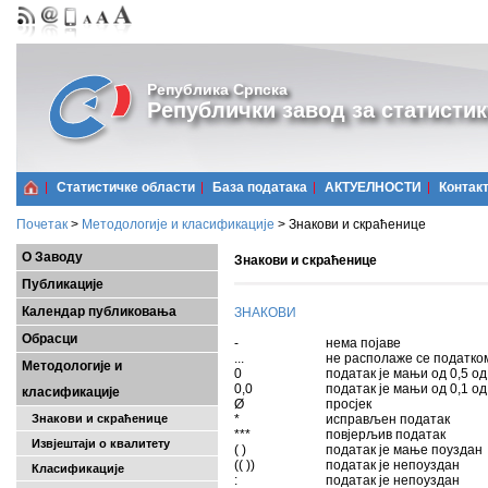
Република Српска
Републички завод за статистик
Статистичке области
Базa података
АКТУЕЛНОСТИ
Контак
Почетак
>
Методологије и класификације
>
Знакови и скраћенице
О Заводу
Знакови и скраћенице
Публикације
Календар публиковања
ЗНАКОВИ
Обрасци
-
нема појаве
...
не располаже се податко
Методологије и
0
податак је мањи од 0,5 од
0,0
податак је мањи од 0,1 од
класификације
Ø
просјек
Знакови и скраћенице
*
исправљен податак
***
повјерљив податак
Извјештаји о квалитету
( )
податак је мање поуздан
(( ))
податак је непоуздан
Класификације
:
податак је непоуздан