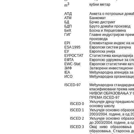
3
кубни метар
m
АПД
Анкета о потрошњи дома
АТМ
Банкомат
БД
Брчко дистрикт
БДП
Бруто домаћи производ
БиХ
Босна и Херцеговина
ГИГ
Главне индустријске прем
производа
EPI
Елементарни индекс на н
ESA 1995
Европски систем рачуна
ЕУ
Европска унија
ЕУРОСТАТ
Статистичка канцеларија 
ЕФТА
Европско удружење за сл
EWC-Stat
Европски статистички кат
ЗИФ
Затворени инвестициони
IEA
Међународна агенција за
ИСО
Међународна организациј
ISCED-97
Међународна стандардна 
класификовани према ни
НИВОИ ОБРАЗОВАЊА У 
ПРЕМА ISCED-97
Укључује дјецу предшколс
ISCED 0
основну школу.
ISCED 1
Укључује основно образо
2003/2004. године, а од 2
ISCED 2
Укључује основно образо
до 2003/2004. године, а о
ISCED 3
Овај ниво образовања 
образовања. Старосна до