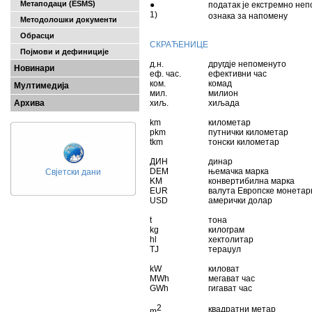
Метаподаци (ESMS)
●
податак је екстремно неп
1)
ознака за напомену
Методолошки документи
000000000000
Обрасци
СКРАЋЕНИЦЕ
Појмови и дефиниције
д.н.
другдје непоменуто
Новинари
еф. час.
ефективни час
ком.
комад
Мултимедија
мил.
милион
Архива
хиљ.
хиљада
km
километар
pkm
путнички километар
tkm
тонски километар
ДИН
динар
DEM
њемачка марка
Свјетски дани
KM
конвертибилна марка
EUR
валута Европске монетар
USD
амерички долар
t
тона
kg
килограм
hl
хектолитар
TJ
тераџул
kW
киловат
MWh
мегават час
GWh
гигават час
2
квадратни метар
m