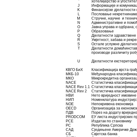
хотелијерство и угостит
J
Информације и комуника
K
Финансијске дјелатности
L
Пословање некретнина
M
Стручне, научне и техни
N
Административне и помо
O
Јавна управа и одбрана;
P
Образовање
Q
Дјелатности здравствене
R
Умјетност, забава и рекр
S
Остале услужне дјелатн
T
Дјелатности домаћинстав
производе различиту робу
U
Дјелатности екстериториј
КВГО БиХ
Класификација врста гра
МКБ-10
Међународна класификац
МКО
Микрокредитна организа
NACE
Статистичкa класификаци
NACE Rev 1.1
Статистичкa класификациј
NACE Rev 2
Статистичкa класификациј
НВИ
Нето вриједност имовин
НИП
Номенклатура индустриј
NOE
Непокривена економија
OECD
Организација за економс
ПДВ
Порез на додату вриједн
PRODCOM
ЕУ листа индустријских
PCE
Издатак по становнику
РС
Република Српска
САД
Сједињене Америчке Др
СБ
Свјетска банка