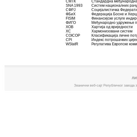
СМТК
Стандардна међународна
SNA 1993
Систем националних ра
СФРЈ
Социјалистичка Федерати
ФБиХ
Федерација Босне и Хер
FISIM
Финансијске услуге инди
ФИГО
Међународно удружење 
ХОВ
Хартија од вриједности
ХС
Хармонизовани систем
COICOP
Класификација личне по
CPI
Индекс потрошачких циј
WStatR
Регулатива Европске ком
000000000000
ЛИ
Званични веб-сајт Републичког завода 