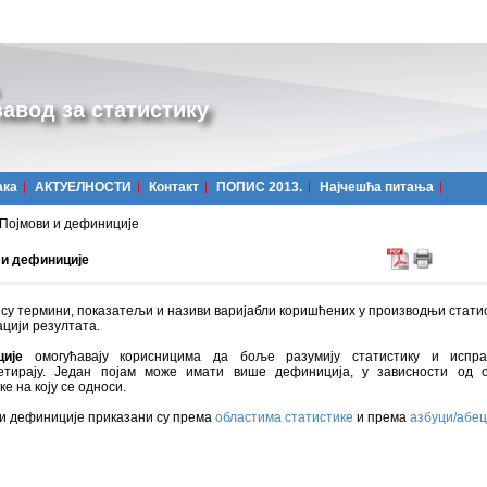
авод за статистику
ака
АКТУЕЛНОСТИ
Контакт
ПОПИС 2013.
Најчешћa питања
Појмови и дефиниције
 и дефиниције
су термини, показатељи и називи варијабли коришћених у производњи стати
цији резултата.
ције
омогућавају корисницима да боље разумију статистику и испра
етирају. Један појам може имати више дефиниција, у зависности од о
ке на коју се односи.
 и дефиниције приказани су према
областима статистике
и према
азбуци/абе