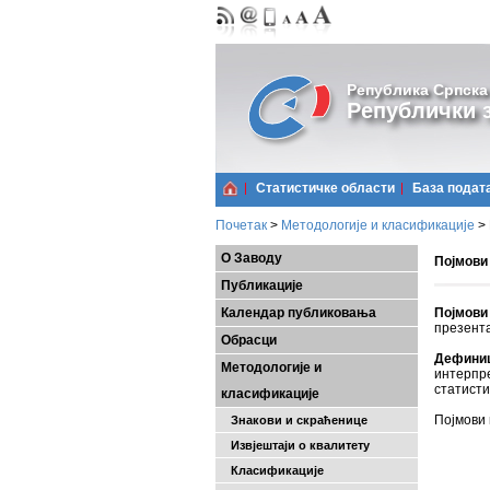
Република Српска
Републички з
Статистичке области
Базa подат
Почетак
>
Методологије и класификације
>
О Заводу
Појмови
Публикације
Календар публиковања
Појмови
презента
Обрасци
Дефини
Методологије и
интерпр
статисти
класификације
Појмови
Знакови и скраћенице
Извјештаји о квалитету
Класификације