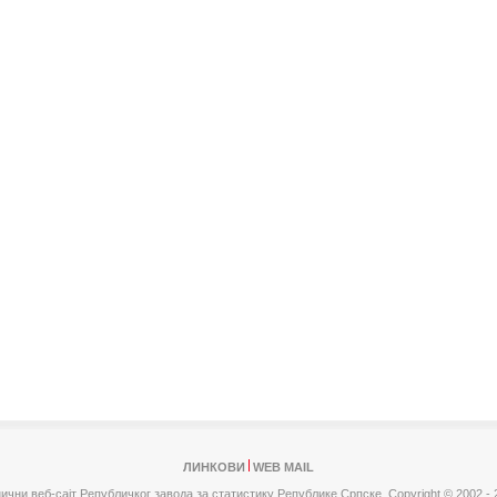
ЛИНКОВИ
WEB MAIL
ични веб-сајт Републичког завода за статистику Републике Српске,
Copyright © 2002 - 