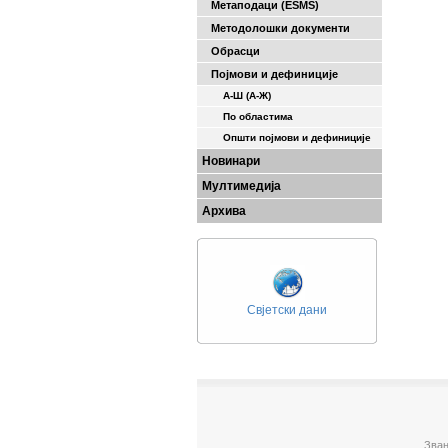
Метаподаци (ESMS)
Методолошки документи
Обрасци
Појмови и дефиниције
А-Ш (A-Ж)
По областима
Општи појмови и дефиниције
Новинари
Мултимедија
Архива
Свјетски дани
Зван