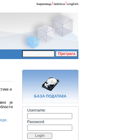
ћирилица
latinica
english
стике и
БАЗA ПОДАТАКА
вно је
бласти
Username:
цеди
.
Password: