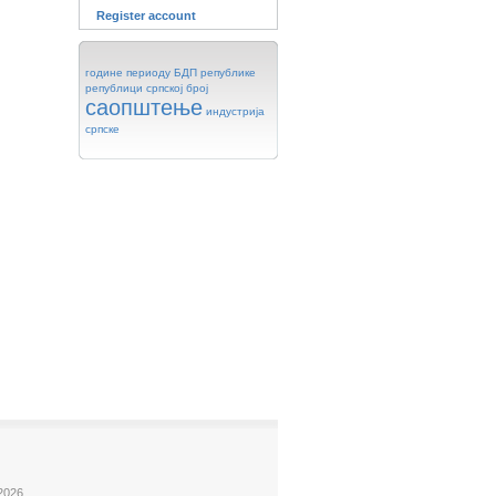
Register account
године
периоду
БДП
републике
републици
српској
број
саопштење
индустрија
српске
2026.