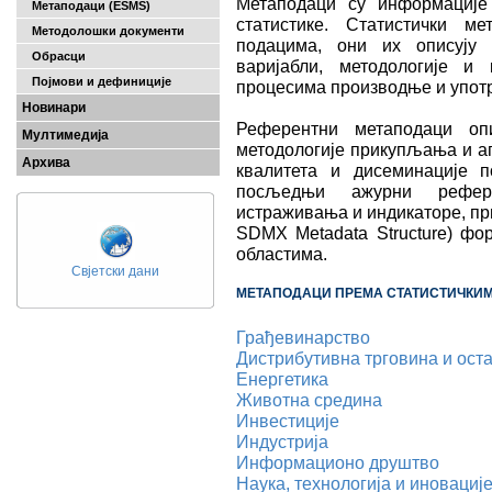
Метаподаци су информације
Метаподаци (ESMS)
статистике. Статистички м
Методолошки документи
подацима, они их описују 
Обрасци
варијабли, методологије и
Појмови и дефиниције
процесима производње и употр
Новинари
Референтни метаподаци опи
Мултимедија
методологије прикупљања и аг
Архива
квалитета и дисеминације п
посљедњи ажурни рефере
истраживања и индикаторе, пр
SDMX Metadata Structure) фо
областима.
Свјетски дани
МЕТАПОДАЦИ ПРЕМА СТАТИСТИЧКИ
Грађевинарство
Дистрибутивна трговина и оста
Енергетика
Животна средина
Инвестиције
Индустрија
Информационо друштво
Наука, технологија и иновациј