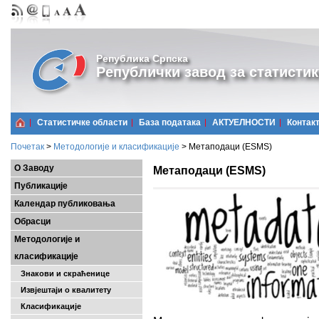
Република Српска
Републички завод за статистик
Статистичке области
Базa података
АКТУЕЛНОСТИ
Контак
Почетак
>
Методологије и класификације
>
Метаподаци (ESMS)
О Заводу
Метаподаци (ESMS)
Публикације
Календар публиковања
Обрасци
Методологије и
класификације
Знакови и скраћенице
Извјештаји о квалитету
Класификације