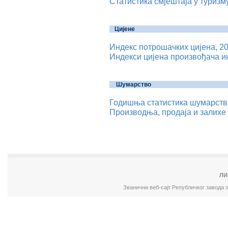
Статистика смјештаја у туризму
Цијене
Индекс потрошачких цијена, 20
Индекси цијена произвођача ин
Шумарство
Годишња статистика шумарства
Производња, продаја и залихе
ЛИ
Званични веб-сајт Републичког завода 