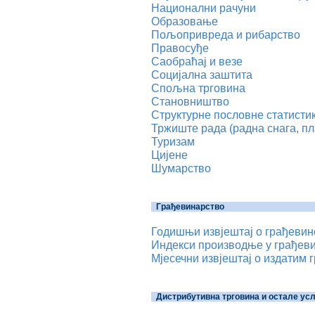
Национални рачуни
Образовање
Пољопривреда и рибарство
Правосуђе
Саобраћај и везе
Социјална заштита
Спољна трговина
Становништво
Структурне пословне статисти
Тржиште рада (радна снага, пл
Туризам
Цијене
Шумарство
Грађевинарство
Годишњи извјештај о грађевинс
Индекси производње у грађеви
Мјесечни извјештај о издатим 
Дистрибутивна трговина и остале ус