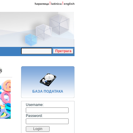
ћирилица
latinica
english
БАЗA ПОДАТАКА
Username:
Password: