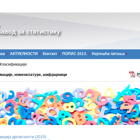
авод за статистику
ака
АКТУЕЛНОСТИ
Контакт
ПОПИС 2013.
Најчешћa питања
Класификације
кације, номенклатуре, шифрарници
ација дјелатности (2010)