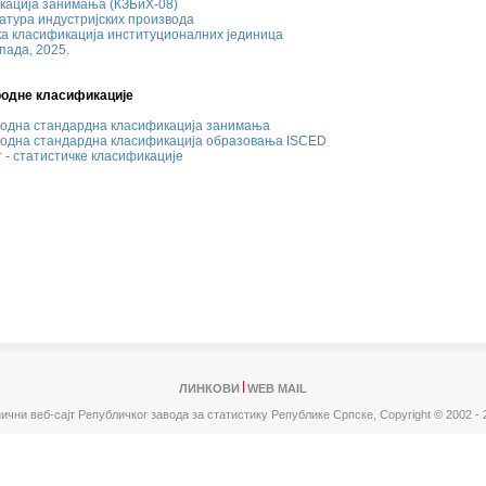
кација занимања (КЗБиХ-08)
атура индустријских производа
а класификација институционалних јединица
пада, 2025.
одне класификације
одна стандардна класификација занимања
одна стандардна класификација образовања ISCED
 - статистичке класификације
ЛИНКОВИ
WEB MAIL
ични веб-сајт Републичког завода за статистику Републике Српске,
Copyright © 2002 - 