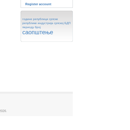
Register account
године
републици
српске
републике
индустрија
српској
БДП
периоду
број
саопштење
2026.