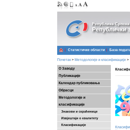
Република Српска
Републички з
Статистичке области
Базa подат
Почетак
>
Методологије и класификације
>
О Заводу
Класифи
Публикације
Календар публиковања
Обрасци
Методологије и
класификације
Знакови и скраћенице
Извјештаји о квалитету
Класификације
Класифик