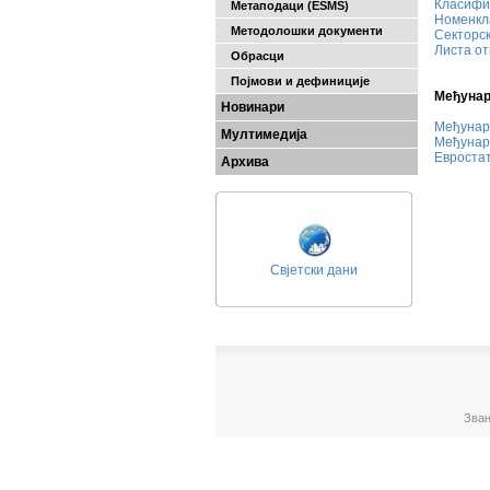
Класифи
Метаподаци (ESMS)
Номенкл
Методолошки документи
Секторск
Листа от
Обрасци
Појмови и дефиниције
Међунар
Новинари
Међунар
Мултимедија
Међунар
Евростат
Архива
Свјетски дани
Зван