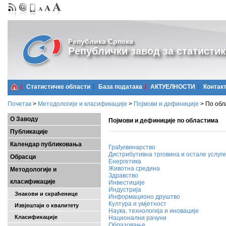
Република Српска
Републички завод за статистик
Статистичке области
Базa података
АКТУЕЛНОСТИ
Контак
Почетак
>
Методологије и класификације
>
Појмови и дефиниције
>
По обл
О Заводу
Појмови и дефиниције по областима
Публикације
Календар публиковања
Грађевинарство
Дистрибутивна трговина и остале услуге
Обрасци
Енергетика
Животна средина
Методологије и
Здравство
класификације
Инвестиције
Индустрија
Знакови и скраћенице
Информационо друштво
Култура и умјетност
Извјештаји о квалитету
Наука, технологија и иновације
Класификације
Национални рачуни
Образовање