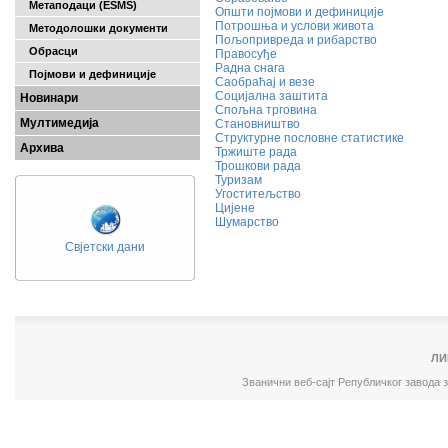
Метаподаци (ESMS)
Општи појмови и дефиниције
Потрошња и услови живота
Методолошки документи
Пољопривреда и рибарство
Обрасци
Правосуђе
Радна снага
Појмови и дефиниције
Саобраћај и везе
Социјална заштита
Новинари
Спољна трговина
Мултимедија
Становништво
Структурне пословне статистике
Архива
Тржиште рада
Трошкови рада
Туризам
Угоститељство
Цијене
Шумарство
Свјетски дани
ЛИ
Званични веб-сајт Републичког завода 