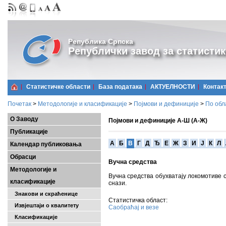
Република Српска
Републички завод за статистик
Статистичке области
Базa података
АКТУЕЛНОСТИ
Контак
Почетак
>
Методологије и класификације
>
Појмови и дефиниције
>
По обл
О Заводу
Појмови и дефиниције А-Ш (А-Ж)
Публикације
A
Б
В
Г
Д
Ђ
Е
Ж
З
И
Ј
К
Л
Календар публиковања
Обрасци
Вучна средства
Методологије и
Вучна средства обухватају локомотиве с
класификације
снази.
Знакови и скраћенице
Статистичка област:
Извјештаји о квалитету
Саобраћај и везе
Класификације