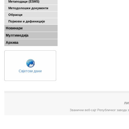
Метаподаци (ESMS)
Методолошки документи
Обрасци
Појмови и дефиниције
Новинари
Мултимедија
Архива
Свјетски дани
ЛИ
Званични веб-сајт Републичког завода 