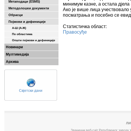
Метаподаци (ESMS)
минимум казне, а остала дјела с
Методолошки документи
Ако је више лица учествовало у
посматрања и посебно се евид
Обрасци
Појмови и дефиниције
Статистичка област:
А-Ш (A-Ж)
Правосуђе
По областима
Општи појмови и дефиниције
Новинари
Мултимедија
Архива
Свјетски дани
ЛИ
Званични веб-сајт Републичког завода 