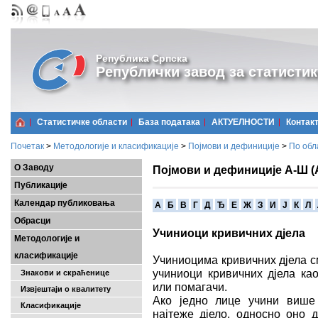
Република Српска
Републички завод за статистик
Статистичке области
Базa података
АКТУЕЛНОСТИ
Контак
Почетак
>
Методологије и класификације
>
Појмови и дефиниције
>
По обл
О Заводу
Појмови и дефиниције А-Ш (
Публикације
Календар публиковања
A
Б
В
Г
Д
Ђ
Е
Ж
З
И
Ј
К
Л
Обрасци
Учиниоци кривичних дјела
Методологије и
класификације
Учиниоцима кривичних дјела с
учиниоци кривичних дјела ка
Знакови и скраћенице
или помагачи.
Извјештаји о квалитету
Ако једно лице учини више
Класификације
најтеже дјело, односно оно д