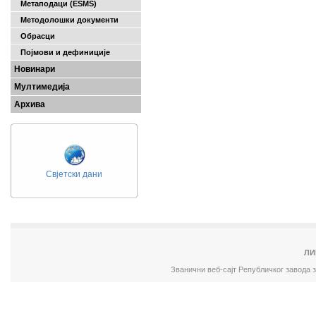
Метаподаци (ESMS)
Методолошки документи
Обрасци
Појмови и дефиниције
Новинари
Мултимедија
Архива
Свјетски дани
ЛИ
Званични веб-сајт Републичког завода 