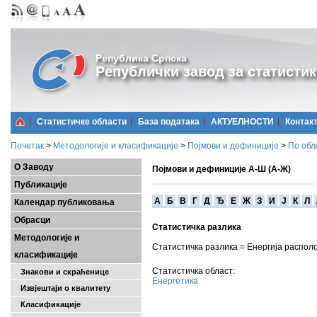
Република Српска
Републички завод за статистик
Статистичке области
Базa података
АКТУЕЛНОСТИ
Контак
Почетак
>
Методологије и класификације
>
Појмови и дефиниције
>
По обл
О Заводу
Појмови и дефиниције А-Ш (А-Ж)
Публикације
A
Б
В
Г
Д
Ђ
Е
Ж
З
И
Ј
К
Л
Календар публиковања
Обрасци
Статистичка разлика
Методологије и
Статистичка разлика = Енергија распо
класификације
Статистичка област:
Знакови и скраћенице
Енергетика
Извјештаји о квалитету
Класификације