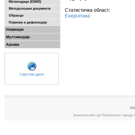
Метаподаци (ESMS)
Методолошки документи
Статистичка област:
Енергетика
Обрасци
Појмови и дефиниције
Новинари
Мултимедија
Архива
Свјетски дани
ЛИ
Званични веб-сајт Републичког завода 