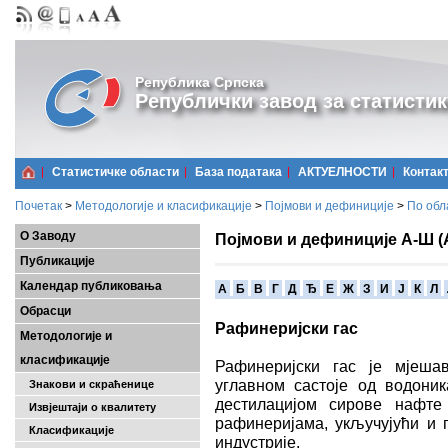
Република Српска
Републички завод за статистик
Статистичке области
Базa података
АКТУЕЛНОСТИ
Контак
Почетак
>
Методологије и класификације
>
Појмови и дефиниције
>
По обл
О Заводу
Појмови и дефиниције А-Ш (
Публикације
Календар публиковања
A
Б
В
Г
Д
Ђ
Е
Ж
З
И
Ј
К
Л
Обрасци
Рафинеријски гас
Методологије и
класификације
Рафинеријски гас је мјеша
углавном састоје од водоник
Знакови и скраћенице
дестилацијом сирове нафте
Извјештаји о квалитету
рафинеријама, укључујући и г
Класификације
индустрије.