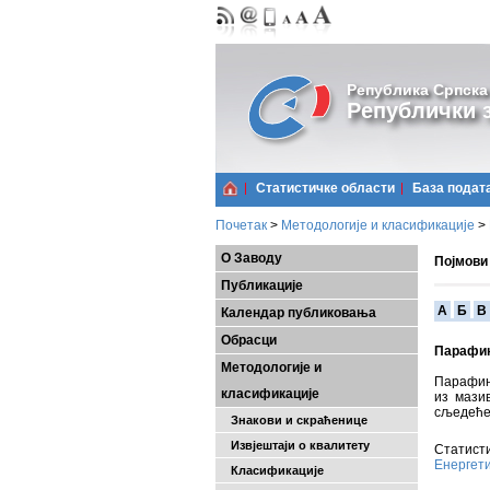
Република Српска
Републички з
Статистичке области
Базa подат
Почетак
>
Методологије и класификације
>
О Заводу
Појмови
Публикације
A
Б
В
Календар публиковања
Обрасци
Парафин
Методологије и
Парафинс
класификације
из мази
сљедеће:
Знакови и скраћенице
Извјештаји о квалитету
Статисти
Енергет
Класификације