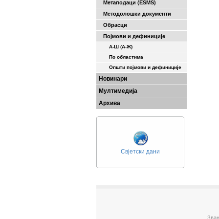
Метаподаци (ESMS)
Методолошки документи
Обрасци
Појмови и дефиниције
А-Ш (A-Ж)
По областима
Општи појмови и дефиниције
Новинари
Мултимедија
Архива
Свјетски дани
Зван