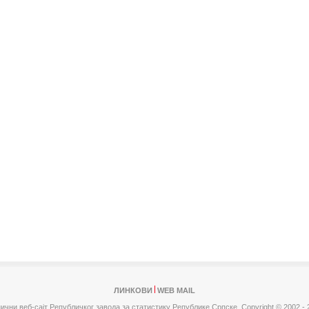
ЛИНКОВИ
WEB MAIL
ични веб-сајт Републичког завода за статистику Републике Српске,
Copyright © 2002 - 