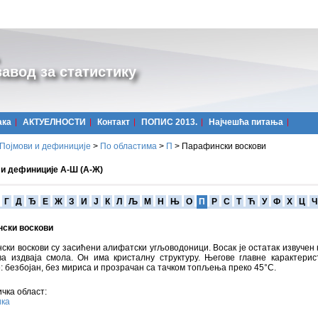
авод за статистику
ака
АКТУЕЛНОСТИ
Контакт
ПОПИС 2013.
Најчешћa питања
Појмови и дефиниције
>
По областима
>
П
>
Парафински воскови
 и дефиниције А-Ш (А-Ж)
Г
Д
Ђ
Е
Ж
З
И
Ј
К
Л
Љ
М
Н
Њ
О
П
Р
С
Т
Ћ
У
Ф
Х
Ц
Ч
ски воскови
ки воскови су засићени алифатски угљоводоници. Восак је остатак извучен 
ва издваја смола. Он има кристалну структуру. Његове главне карактерис
 безбојан, без мириса и прозрачан са тачком топљења преко 45°C.
чка област:
ика