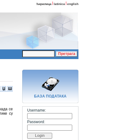
ћирилица
latinica
english
Џ
Ш
БАЗA ПОДАТАКА
када се
Username:
тике су
Password: