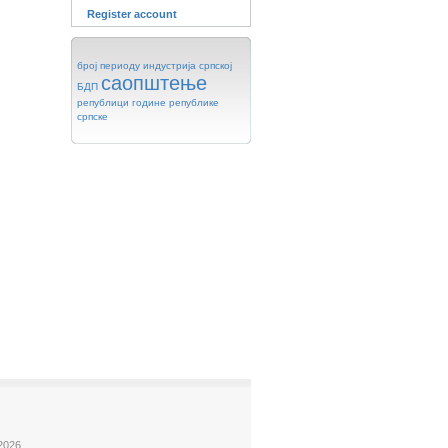
Register account
број
периоду
индустрија
српској
саопштење
БДП
републици
године
републике
српске
2026.