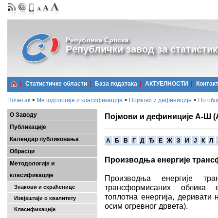
Република Српска
Републички завод за статистик
Статистичке области
Базa података
АКТУЕЛНОСТИ
Контак
Почетак
>
Методологије и класификације
>
Појмови и дефиниције
>
По обл
О Заводу
Појмови и дефиниције А-Ш (
Публикације
Календар публиковања
A
Б
В
Г
Д
Ђ
Е
Ж
З
И
Ј
К
Л
Обрасци
Производња енергије тран
Методологије и
класификације
Производња енергије тра
трансформисаних облика ен
Знакови и скраћенице
топлотна енергија, деривати 
Извјештаји о квалитету
осим огревног дрвета).
Класификације