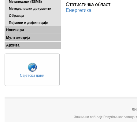
Метаподаци (ESMS)
Статистичка област:
Методолошки документи
Енергетика
Обрасци
Појмови и дефиниције
Новинари
Мултимедија
Архива
Свјетски дани
ЛИ
Званични веб-сајт Републичког завода 