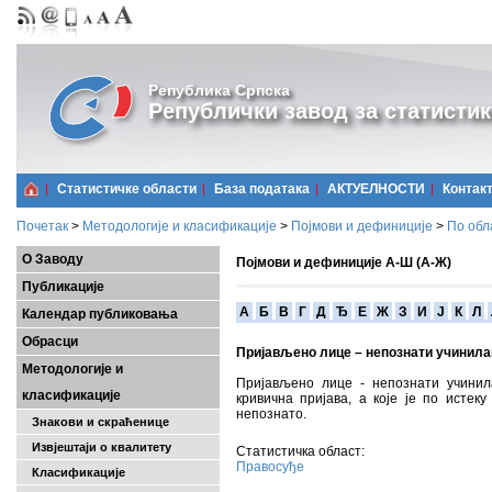
Република Српска
Републички завод за статистик
Статистичке области
Базa података
АКТУЕЛНОСТИ
Контак
Почетак
>
Методологије и класификације
>
Појмови и дефиниције
>
По обл
О Заводу
Појмови и дефиниције А-Ш (А-Ж)
Публикације
A
Б
В
Г
Д
Ђ
Е
Ж
З
И
Ј
К
Л
Календар публиковања
Обрасци
Пријављено лице – непознати учинила
Методологије и
Пријављено лице - непознати учинил
класификације
кривична пријава, а које је по исте
непознато.
Знакови и скраћенице
Извјештаји о квалитету
Статистичка област:
Правосуђе
Класификације