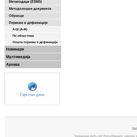
Метаподаци (ESMS)
Методолошки документи
Обрасци
Појмови и дефиниције
А-Ш (A-Ж)
По областима
Општи појмови и дефиниције
Новинари
Мултимедија
Архива
Свјетски дани
ЛИ
Званични веб-сајт Републичког завода 