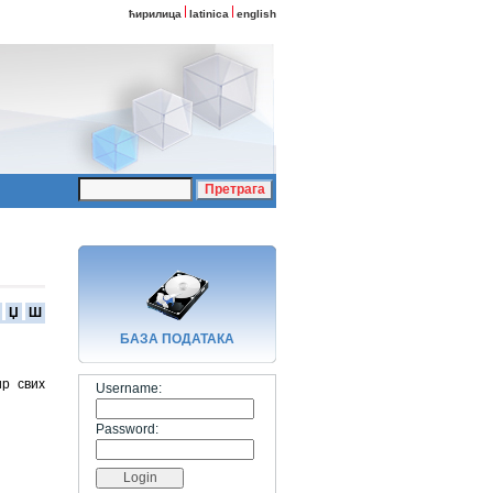
ћирилица
latinica
english
Џ
Ш
БАЗA ПОДАТАКА
ир свих
Username:
Password: