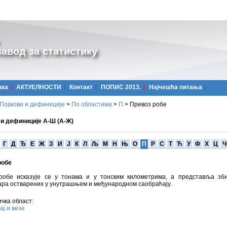
авод за статистику
ака
АКТУЕЛНОСТИ
Контакт
ПОПИС 2013.
Најчешћa питања
Појмови и дефиниције
>
По областима
>
П
>
Превоз робе
 и дефиниције А-Ш (А-Ж)
Г
Д
Ђ
Е
Ж
З
И
Ј
К
Л
Љ
М
Н
Њ
О
П
Р
С
Т
Ћ
У
Ф
Х
Ц
Ч
робе
робе исказује се у тонама и у тонским километрима, а представља зб
ара остварених у унутрашњем и међународном саобраћају.
чка област:
ј и везе