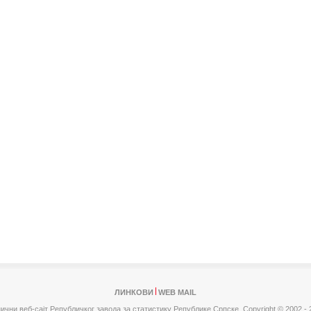
ЛИНКОВИ
WEB MAIL
ични веб-сајт Републичког завода за статистику Републике Српске,
Copyright © 2002 - 