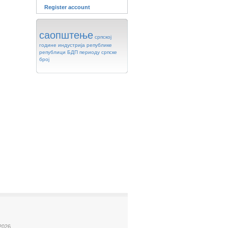
Register account
саопштење
српској
године
индустрија
републике
републици
БДП
периоду
српске
број
2026.