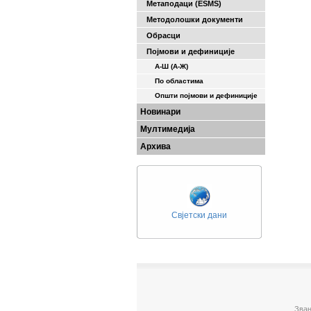
Метаподаци (ESMS)
Методолошки документи
Обрасци
Појмови и дефиниције
А-Ш (A-Ж)
По областима
Општи појмови и дефиниције
Новинари
Мултимедија
Архива
Свјетски дани
Зван