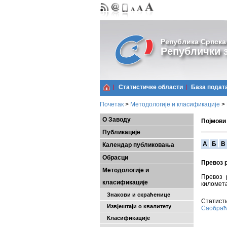
Република Српска
Републички з
Статистичке области
Базa подат
Почетак
>
Методологије и класификације
>
О Заводу
Појмови
Публикације
A
Б
В
Календар публиковања
Обрасци
Превоз 
Методологије и
Превоз 
класификације
километ
Знакови и скраћенице
Статисти
Извјештаји о квалитету
Саобраћа
Класификације