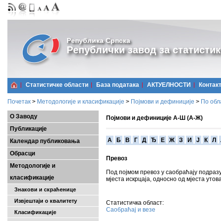
Република Српска
Републички завод за статистик
Статистичке области
Базa података
АКТУЕЛНОСТИ
Контак
Почетак
>
Методологије и класификације
>
Појмови и дефиниције
>
По обл
О Заводу
Појмови и дефиниције А-Ш (А-Ж)
Публикације
A
Б
В
Г
Д
Ђ
Е
Ж
З
И
Ј
К
Л
Календар публиковања
Обрасци
Превоз
Методологије и
Под појмом превоз у саобраћају подразу
класификације
мјеста искрцаја, односно од мјеста утов
Знакови и скраћенице
Извјештаји о квалитету
Статистичка област:
Саобраћај и везе
Класификације