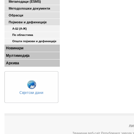
Метаподаци (ESMS)
Методолошки документи
Обрасци
Појмови и дефиниције
А-Ш (A-Ж)
По областима
Општи појмови и дефиниције
Новинари
Мултимедија
Архива
Свјетски дани
ЛИ
Званични веб-сајт Републичког завода 