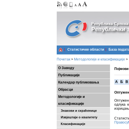
Република Српска
Републички з
Статистичке области
Базa подат
Почетак
>
Методологије и класификације
>
О Заводу
Појмови
Публикације
A
Б
В
Календар публиковања
Обрасци
Оптужен
Методологије и
Оптужено
класификације
одлука 
изрицања
Знакови и скраћенице
Извјештаји о квалитету
Статисти
Правосу
Класификације