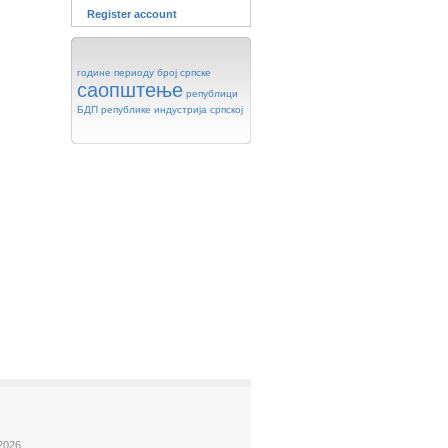
Register account
године
периоду
број
српске
саопштење
републици
БДП
републике
индустрија
српској
2026.