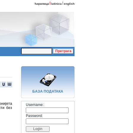
ћирилица
latinica
english
Џ
Ш
БАЗA ПОДАТАКА
онијета
Username:
сти без
Password: