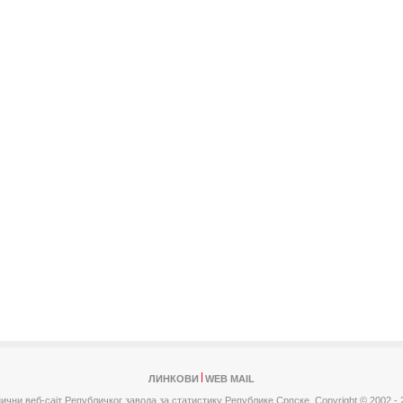
ЛИНКОВИ
WEB MAIL
ични веб-сајт Републичког завода за статистику Републике Српске,
Copyright © 2002 - 