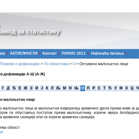
авод за статистику
ака
АКТУЕЛНОСТИ
Контакт
ПОПИС 2013.
Најчешћa питања
Појмови и дефиниције
>
По областима
>
О
>
Оптужено малољетно лице
 и дефиниције А-Ш (А-Ж)
Г
Д
Ђ
Е
Ж
З
И
Ј
К
Л
Љ
М
Н
Њ
О
П
Р
С
Т
Ћ
У
Ф
Х
Ц
Ч
о малољетно лице
 малољетно лице је малољетни извршилац кривичног дјела према коме је д
којом се обуставља поступак према малољетнику, изриче мјера безбједно
 кривичне санкције или се изриче кривична санкција.
чка област:
ђе