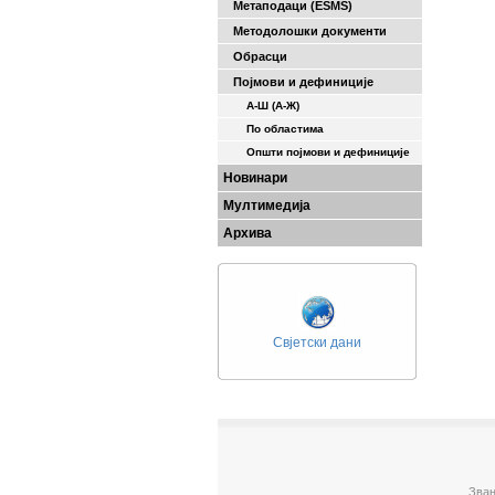
Метаподаци (ESMS)
Методолошки документи
Обрасци
Појмови и дефиниције
А-Ш (A-Ж)
По областима
Општи појмови и дефиниције
Новинари
Мултимедија
Архива
Свјетски дани
Зван