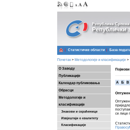
Република Српска
Републички з
Статистичке области
Базa подат
Почетак
>
Методологије и класификације
>
О Заводу
Појмови
Публикације
A
Б
В
Календар публиковања
Обрасци
Оптужен
Методологије и
Оптужен
класификације
приједло
поступак
Знакови и скраћенице
се лице 
Извјештаји о квалитету
Статисти
Класификације
Правосу