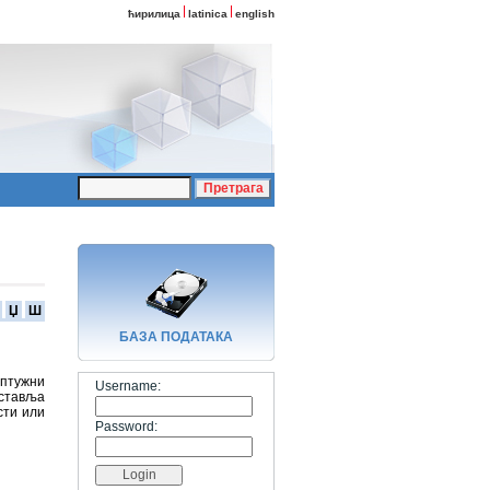
ћирилица
latinica
english
Џ
Ш
БАЗA ПОДАТАКА
оптужни
Username:
уставља
сти или
Password: