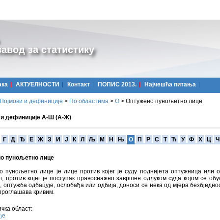
авод за статистику
ака
АКТУЕЛНОСТИ
Контакт
ПОПИС 2013.
Најчешћa питања
Појмови и дефиниције
>
По областима
>
О
>
Оптужено пунољетно лице
 и дефиниције А-Ш (А-Ж)
Г
Д
Ђ
Е
Ж
З
И
Ј
К
Л
Љ
М
Н
Њ
О
П
Р
С
Т
Ћ
У
Ф
Х
Ц
Ч
о пунољетно лице
о пунољетно лице је лице против којег је суду поднијета оптужница или 
г, против којег је поступак правоснажно завршен одлуком суда којом се об
, оптужба одбацује, ослобађа или одбија, доноси се нека од мјера безбједно
проглашава кривим.
чка област:
ђе