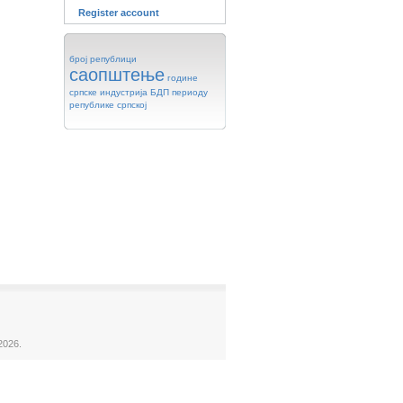
Register account
број
републици
саопштење
године
српске
индустрија
БДП
периоду
републике
српској
2026.