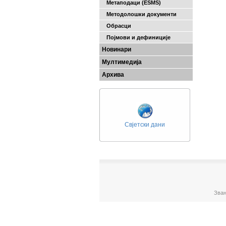
Метаподаци (ESMS)
Методолошки документи
Обрасци
Појмови и дефиниције
Новинари
Мултимедија
Архива
Свјетски дани
Зван