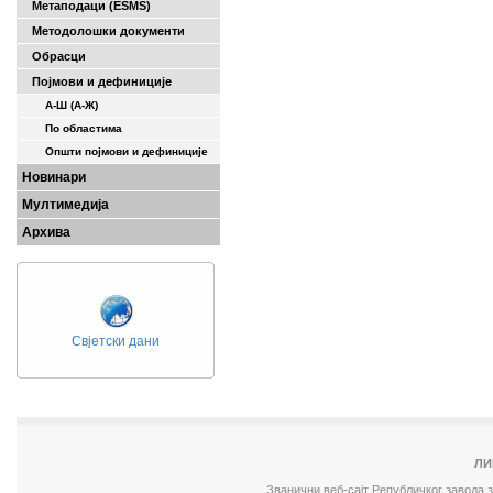
Метаподаци (ESMS)
Методолошки документи
Обрасци
Појмови и дефиниције
А-Ш (A-Ж)
По областима
Општи појмови и дефиниције
Новинари
Мултимедија
Архива
Свјетски дани
ЛИ
Званични веб-сајт Републичког завода 