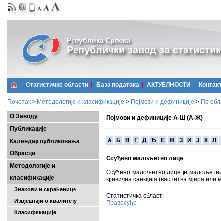
Република Српска
Републички завод за статистик
Статистичке области
Базa података
АКТУЕЛНОСТИ
Контак
Почетак
>
Методологије и класификације
>
Појмови и дефиниције
>
По обл
О Заводу
Појмови и дефиниције А-Ш (А-Ж)
Публикације
A
Б
В
Г
Д
Ђ
Е
Ж
З
И
Ј
К
Л
Календар публиковања
Обрасци
Осуђено малољетно лице
Методологије и
Осуђено малољетно лице је малољетни 
класификације
кривична санкција (васпитна мјера или 
Знакови и скраћенице
Статистичка област:
Извјештаји о квалитету
Правосуђе
Класификације