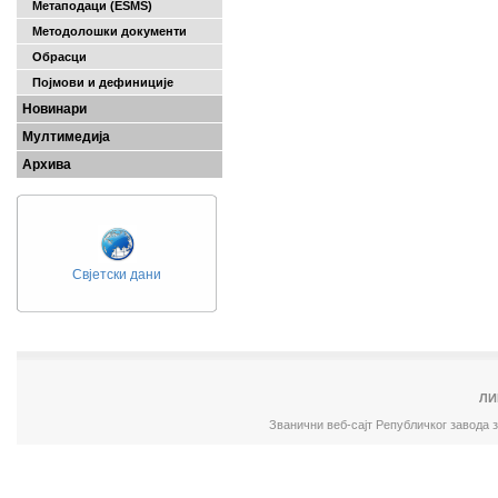
Метаподаци (ESMS)
Методолошки документи
Обрасци
Појмови и дефиниције
Новинари
Мултимедија
Архива
Свјетски дани
ЛИ
Званични веб-сајт Републичког завода 