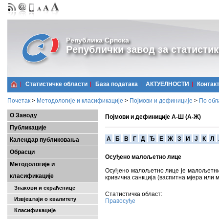
Република Српска
Републички завод за статистик
Статистичке области
Базa података
АКТУЕЛНОСТИ
Контак
Почетак
>
Методологије и класификације
>
Појмови и дефиниције
>
По обл
О Заводу
Појмови и дефиниције А-Ш (А-Ж)
Публикације
A
Б
В
Г
Д
Ђ
Е
Ж
З
И
Ј
К
Л
Календар публиковања
Обрасци
Осуђено малољетно лице
Методологије и
Осуђено малољетно лице је малољетни 
класификације
кривична санкција (васпитна мјера или 
Знакови и скраћенице
Статистичка област:
Извјештаји о квалитету
Правосуђе
Класификације