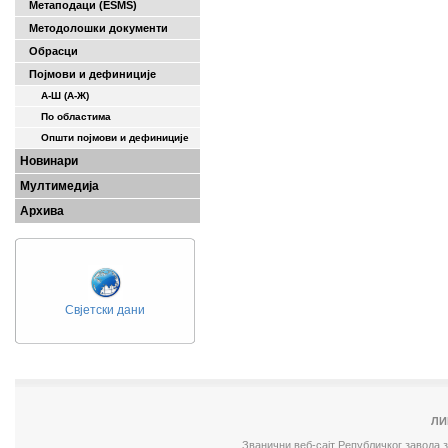
Метаподаци (ESMS)
Методолошки документи
Обрасци
Појмови и дефиниције
А-Ш (A-Ж)
По областима
Општи појмови и дефиниције
Новинари
Мултимедија
Архива
Свјетски дани
ЛИ
Званични веб-сајт Републичког завода 