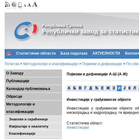
Република Српска
Републички завод за статистик
Статистичке области
Базa података
АКТУЕЛНОСТИ
Контак
Почетак
>
Методологије и класификације
>
Појмови и дефиниције
>
По обл
О Заводу
Појмови и дефиниције А-Ш (А-Ж)
Публикације
A
Б
В
Г
Д
Ђ
Е
Ж
З
И
Ј
К
Л
Календар публиковања
Обрасци
Инвестиције у грађевинске објекте
Методологије и
Инвестиције у грађевинске објекте об
класификације
нискоградњу и хидроградњу, те вриједнос
Знакови и скраћенице
Статистичка област:
Извјештаји о квалитету
Инвестиције
Класификације