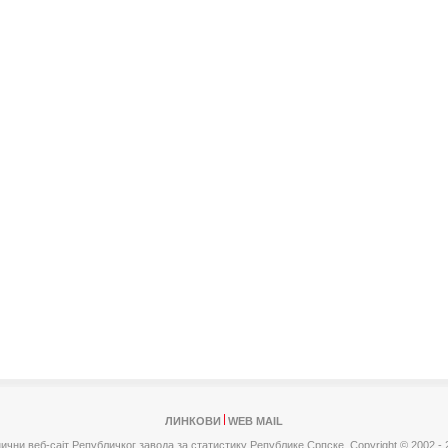
ЛИНКОВИ
WEB MAIL
ични веб-сајт Републичког завода за статистику Републике Српске,
Copyright © 2002 - 