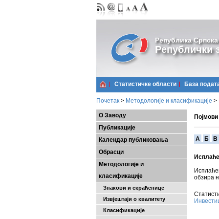
Република Српска
Републички з
Статистичке области
Базa подат
Почетак
>
Методологије и класификације
>
О Заводу
Појмови
Публикације
A
Б
В
Календар публиковања
Обрасци
Исплаће
Методологије и
Исплаћен
класификације
обзира н
Знакови и скраћенице
Статисти
Извјештаји о квалитету
Инвести
Класификације