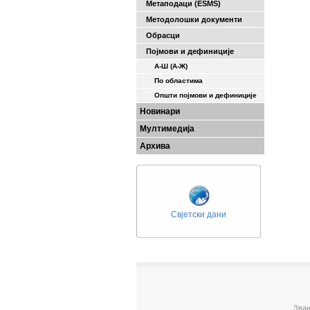
Метаподаци (ESMS)
Методолошки документи
Обрасци
Појмови и дефиниције
А-Ш (A-Ж)
По областима
Општи појмови и дефиниције
Новинари
Мултимедија
Архива
Свјетски дани
Зван