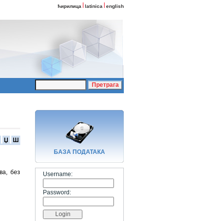
ћирилица
latinica
english
Џ
Ш
БАЗA ПОДАТАКА
ва, без
Username:
Password: