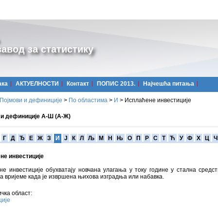
авод за статистику
ака
АКТУЕЛНОСТИ
Контакт
ПОПИС 2013.
Најчешћa питања
Појмови и дефиниције
>
По областима
>
И
>
Исплаћене инвестиције
 и дефиниције А-Ш (А-Ж)
Г
Д
Ђ
Е
Ж
З
И
Ј
К
Л
Љ
М
Н
Њ
О
П
Р
С
Т
Ћ
У
Ф
Х
Ц
Ч
не инвестиције
е инвестиције обухватају новчана улагања у току године у стална средст
а вријеме када је извршена њихова изградња или набавка.
чка област:
ције