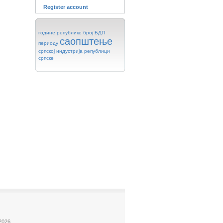
Register account
године
републике
број
БДП
саопштење
периоду
српској
индустрија
републици
српске
2026.