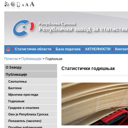
Република Српска
Републички завод за статистик
Статистичке области
Базa података
АКТУЕЛНОСТИ
Контак
Почетак
>
Публикације
>
Годишњак
О Заводу
Статистички годишњак
Публикације
Саопштења
Билтени
Мјесечни прегледи
Годишњак
Градови и општине
Ово је Република Српска
Показатељ (часопис)
Посебне публикације