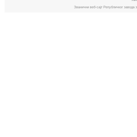
Званични веб-сајт Републичког завода 