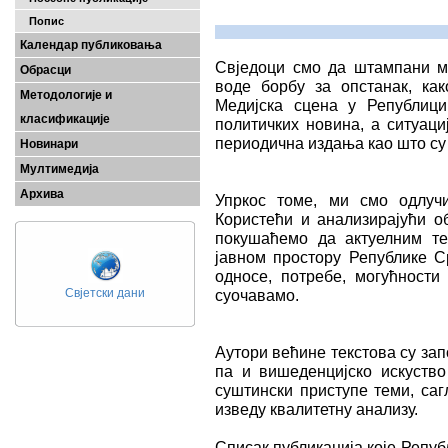
Попис
Календар публиковања
Свједоци смо да штампани ме
Обрасци
воде борбу за опстанак, как
Методологије и
Медијска сцена у Републици
класификације
политичких новина, а ситуац
периодична издања као што су
Новинари
Мултимедија
Архива
Упркос томе, ми смо одлучи
Користећи и анализирајући о
покушаћемо да актуелним т
јавном простору Републике С
односе, потребе, могућности
Свјетски дани
суочавамо.
Аутори већине текстова су за
па и вишеденцијско искуство
суштински приступе теми, саг
изведу квалитетну анализу.
Списак публикација које Републ