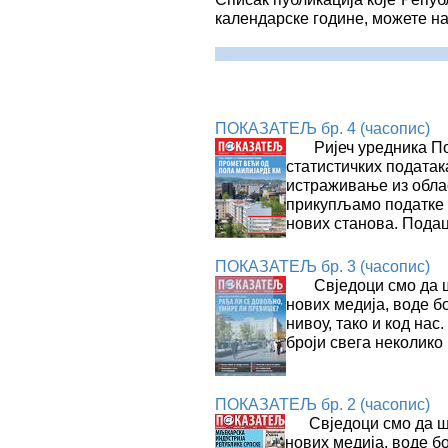
календарске године, можете н
ПОКАЗАТЕЉ бр. 4 (часопис)
Ријеч уредника П
статистичких податак
истраживање из облас
прикупљамо податке о
нових станова. Пода
ПОКАЗАТЕЉ бр. 3 (часопис)
Свједоци смо да ш
нових медија, воде б
нивоу, тако и код нас
броји свега неколико
ПОКАЗАТЕЉ бр. 2 (часопис)
Свједоци смо да ш
нових медија, воде б