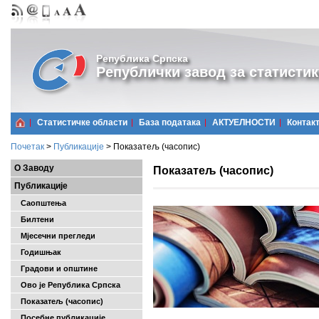
Република Српска
Републички завод за статистик
Статистичке области
Базa података
АКТУЕЛНОСТИ
Контак
Почетак
>
Публикације
>
Показатељ (часопис)
О Заводу
Показатељ (часопис)
Публикације
Саопштења
Билтени
Мјесечни прегледи
Годишњак
Градови и општине
Ово је Република Српска
Показатељ (часопис)
Посебне публикације