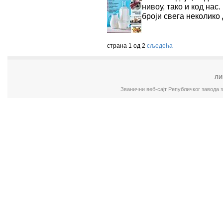
нивоу, тако и код нас
броји свега неколико
страна 1 од 2
сљедећа
ЛИ
Званични веб-сајт Републичког завода 