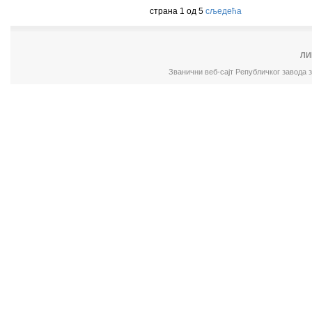
страна 1 од 5
сљедећа
ЛИ
Званични веб-сајт Републичког завода 