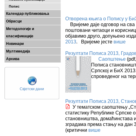
Попис
Календар публиковања
Отворена књига о Попису у Би
Обрасци
Вријеме даје одговор на сва
Методологије и
поштовани читаоци и корисниц
објавимо друго, допуњено из
класификације
2013
. Вријеме јесте
више
Новинари
Мултимедија
Резултати Пописа 2013, Градо
Саопштење
(pdf
Архива
Пописа становништ
Српској и БиХ 2013.
спроведеног на те
Свјетски дани
Резултати Пописа 2013, Станов
У тематском саопштењу „Ста
статистику Републике Српске 
становништва, домаћинстава и 
зградама према стању на дан 3
(критични
више