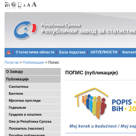
Република Српска
Републички завод за статистик
Статистичке области
Базa података
АКТУЕЛНОСТИ
Контак
Почетак
>
Публикације
>
Попис
О Заводу
ПОПИС (публикације)
Публикације
Саопштења
Билтени
Мјесечни прегледи
Годишњак
Градови и општине
Ово је Република Српска
Показатељ (часопис)
Посебне публикације