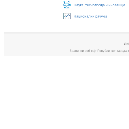
Наука, технологија и иновације
Национални рачуни
ЛИ
Званични веб-сајт Републичког завода 