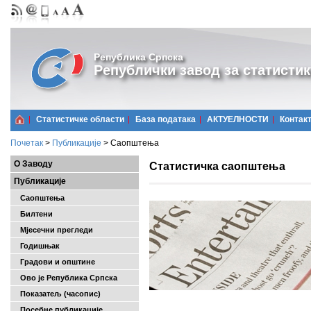
Република Српска
Републички завод за статистик
Статистичке области
Базa података
АКТУЕЛНОСТИ
Контак
Почетак
>
Публикације
>
Саопштења
О Заводу
Статистичка саопштења
Публикације
Саопштења
Билтени
Мјесечни прегледи
Годишњак
Градови и општине
Ово је Република Српска
Показатељ (часопис)
Посебне публикације