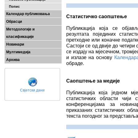
Попис
Календар публиковања
Статистичко саопштење
Обрасци
Публикација која се објав
Методологије и
резултата појединих статис
класификације
претходне или коначне податк
Новинари
Састоји се од двије до четири
се издају на мјесечном, тром
Мултимедија
и излазе на основу
Календар
Архива
обраде.
Саопштење за медије
Свјетски дани
Публикација која једном мј
статистичких области чији
конференцијама за новина
приказаних статистичких обла
текста погодног за представљ