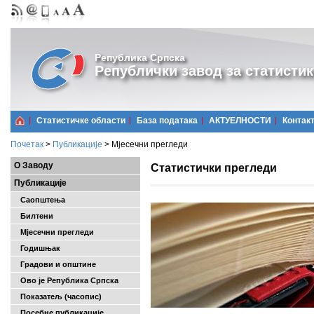
Република Српска
Републички завод за статистик
Статистичке области
Базa података
АКТУЕЛНОСТИ
Контак
Почетак
>
Публикације
>
Мјесечни прегледи
О Заводу
Статистички прегледи
Публикације
Саопштења
Билтени
Мјесечни прегледи
Годишњак
Градови и општине
Ово је Република Српска
Показатељ (часопис)
Посебне публикације