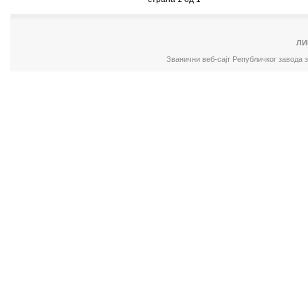
ЛИ
Званични веб-сајт Републичког завода 