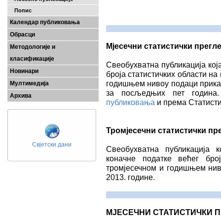
Попис
Календар публиковања
Обрасци
Мјесечни статистички прегл
Методологије и
класификације
Свеобухватна публикација која
Новинари
броја статистичких области на 
годишњем нивоу подаци прика
Мултимедија
за посљедњих пет година
Архива
публиковања
и према Статисти
Тромјесечни статистички пр
Свјетски дани
Свеобухватна публикација к
коначне податке већег број
тромјесечном и годишњем ниво
2013. године.
МЈЕСЕЧНИ СТАТИСТИЧКИ П