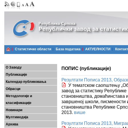
Република Српска
Републички завод за статистик
Статистичке области
Базa података
АКТУЕЛНОСТИ
Контак
О Заводу
ПОПИС (публикације)
Публикације
Резултати Пописа 2013, Образ
Календар публиковања
У тематском саопштењу „Об
Обрасци
завод за статистику Републике
становништва, домаћинстава и 
Методологије и
завршеној школи, писмености 
класификације
становништва Републике Српск
Новинари
2013.
више
Мултимедија
Резултати Пописа 2013, Мигра
Архива