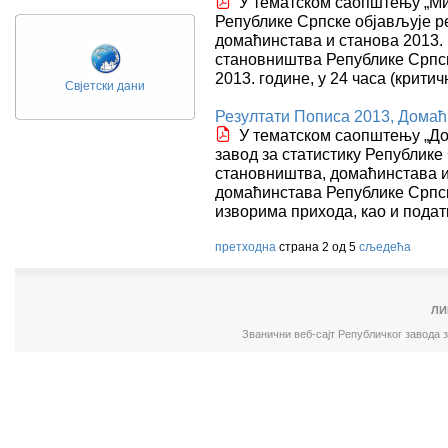
У тематском саопштењу „Миг
Републике Српске објављује р
домаћинстава и станова 2013.
становништва Републике Српск
2013. године, у 24 часа (крит
Свјетски дани
Резултати Пописа 2013, Домаћ
У тематском саопштењу „До
завод за статистику Републике
становништва, домаћинстава и 
домаћинстава Републике Српске
изворима прихода, као и подат
претходна
страна 2 од 5
сљедећа
ЛИ
Званични веб-сајт Републичког завода 